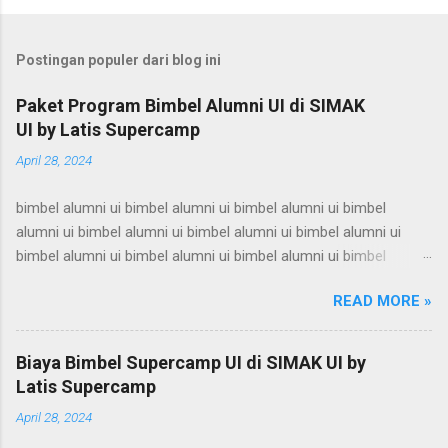
Postingan populer dari blog ini
Paket Program Bimbel Alumni UI di SIMAK
UI by Latis Supercamp
April 28, 2024
bimbel alumni ui bimbel alumni ui bimbel alumni ui bimbel
alumni ui bimbel alumni ui bimbel alumni ui bimbel alumni ui
bimbel alumni ui bimbel alumni ui bimbel alumni ui bimbel
alumni ui bimbel alumni ui bimbel alumni ui bimbel alumni ui
READ MORE »
bimbel alumni ui bimbel alumni ui bimbel alumni ui bimbel
alumni ui bimbel alumni ui bimbel alumni ui bimbel alumni ui
bimbel alumni ui bimbel alumni ui bimbel alumni ui bimbel
Biaya Bimbel Supercamp UI di SIMAK UI by
alumni ui bimbel alumni ui bimbel alumni ui bimbel alumni ui
Latis Supercamp
bimbel alumni ui bimbel alumni ui bimbel alumni ui bimbel
April 28, 2024
alumni ui bimbel alumni ui bimbel alumni ui bimbel alumni ui
bimbel alumni ui bimbel alumni ui bimbel alumni ui bimbel