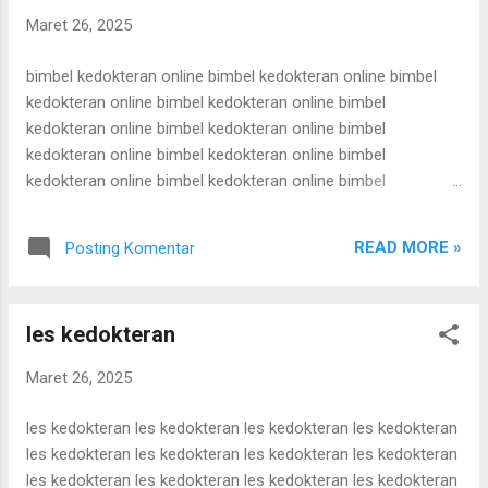
bimbel cpns terbaik bimbel cpns terbaik bimbel cpns terbaik
Maret 26, 2025
bimbel cpns terbaik bimbel cpns terbaik bimbel cpns terbaik
bimbel cpns terbaik bimbel cpns terbaik bimbel cpns terbaik
bimbel kedokteran online bimbel kedokteran online bimbel
bimbel cpns terbaik bimbel cpns terbaik bimbel cpns terbaik
kedokteran online bimbel kedokteran online bimbel
bimbel cpns terbaik bimbel cpns terbaik bimbel cpns t...
kedokteran online bimbel kedokteran online bimbel
kedokteran online bimbel kedokteran online bimbel
kedokteran online bimbel kedokteran online bimbel
kedokteran online bimbel kedokteran online bimbel
kedokteran online bimbel kedokteran online bimbel
READ MORE »
Posting Komentar
kedokteran online bimbel kedokteran online bimbel
kedokteran online bimbel kedokteran online bimbel
kedokteran online bimbel kedokteran online bimbel
les kedokteran
kedokteran online bimbel kedokteran online bimbel
kedokteran online bimbel kedokteran online bimbel
Maret 26, 2025
kedokteran online bimbel kedokteran online bimbel
kedokteran online bimbel kedokteran online bimbel
les kedokteran les kedokteran les kedokteran les kedokteran
kedokteran online bimbel kedokteran online bimbel
les kedokteran les kedokteran les kedokteran les kedokteran
kedokteran online bimbel kedokteran online bimbel
les kedokteran les kedokteran les kedokteran les kedokteran