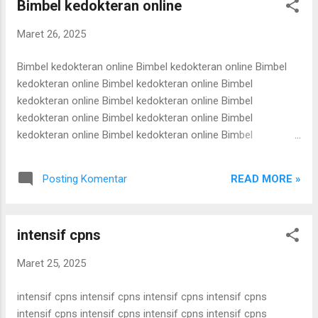
Bimbel kedokteran online
les snbt les snbt les snbt les snbt les snbt les snbt les snbt
les snbt les snbt les snbt les snbt les snbt les snbt les snbt
Maret 26, 2025
les snbt les snbt les snbt les snbt les snbt les snbt les snbt
les snbt les snbt les snbt les snbt les snbt les snbt les snbt
Bimbel kedokteran online Bimbel kedokteran online Bimbel
les snbt les snbt
kedokteran online Bimbel kedokteran online Bimbel
kedokteran online Bimbel kedokteran online Bimbel
kedokteran online Bimbel kedokteran online Bimbel
kedokteran online Bimbel kedokteran online Bimbel
kedokteran online Bimbel kedokteran online Bimbel
kedokteran online Bimbel kedokteran online Bimbel
READ MORE »
Posting Komentar
kedokteran online Bimbel kedokteran online Bimbel
kedokteran online Bimbel kedokteran online Bimbel
kedokteran online Bimbel kedokteran online Bimbel
intensif cpns
kedokteran online Bimbel kedokteran online Bimbel
kedokteran online Bimbel kedokteran online Bimbel
Maret 25, 2025
kedokteran online Bimbel kedokteran online Bimbel
kedokteran online Bimbel kedokteran online Bimbel
intensif cpns intensif cpns intensif cpns intensif cpns
kedokteran online Bimbel kedokteran online Bimbel
intensif cpns intensif cpns intensif cpns intensif cpns