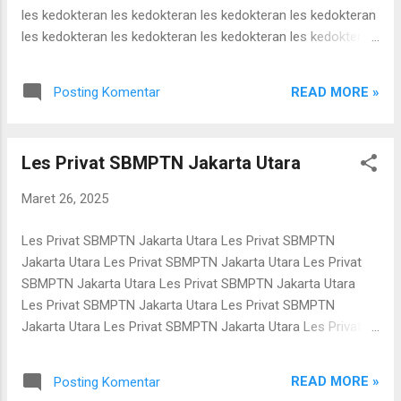
kedokteran online bimbel kedokteran online bimbel
les kedokteran les kedokteran les kedokteran les kedokteran
kedokteran online bimbel kedokteran online bimbel
les kedokteran les kedokteran les kedokteran les kedokteran
kedokteran online bimbel kedokteran online bimbel kedok...
les kedokteran les kedokteran les kedokteran les kedokteran
les kedokteran les kedokteran les kedokteran les kedokteran
READ MORE »
Posting Komentar
les kedokteran les kedokteran les kedokteran les kedokteran
les kedokteran les kedokteran les kedokteran les kedokteran
les kedokteran les kedokteran les kedokteran les kedokteran
Les Privat SBMPTN Jakarta Utara
les kedokteran les kedokteran les kedokteran les kedokteran
les kedokteran les kedokteran les kedokteran les kedokteran
Maret 26, 2025
les kedokteran les kedokteran les kedokteran les kedokteran
les kedokteran les kedokteran les kedokteran les kedokteran
Les Privat SBMPTN Jakarta Utara Les Privat SBMPTN
les kedokteran les kedokteran les kedokteran les kedokteran
Jakarta Utara Les Privat SBMPTN Jakarta Utara Les Privat
les kedokteran les kedokteran les kedo...
SBMPTN Jakarta Utara Les Privat SBMPTN Jakarta Utara
Les Privat SBMPTN Jakarta Utara Les Privat SBMPTN
Jakarta Utara Les Privat SBMPTN Jakarta Utara Les Privat
SBMPTN Jakarta Utara Les Privat SBMPTN Jakarta Utara
Les Privat SBMPTN Jakarta Utara Les Privat SBMPTN
READ MORE »
Posting Komentar
Jakarta Utara Les Privat SBMPTN Jakarta Utara Les Privat