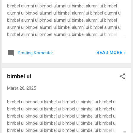
utbk intensif utbk intensif utbk intensif utbk intensif utbk
bimbel alumni ui bimbel alumni ui bimbel alumni ui bimbel
intensif utbk intensif utbk intensif utbk intensif u...
alumni ui bimbel alumni ui bimbel alumni ui bimbel alumni ui
bimbel alumni ui bimbel alumni ui bimbel alumni ui bimbel
alumni ui bimbel alumni ui bimbel alumni ui bimbel alumni ui
bimbel alumni ui bimbel alumni ui bimbel alumni ui bimbel
alumni ui bimbel alumni ui bimbel alumni ui bimbel alumni ui
bimbel alumni ui bimbel alumni ui bimbel alumni ui bimbel
READ MORE »
Posting Komentar
alumni ui bimbel alumni ui bimbel alumni ui bimbel alumni ui
bimbel alumni ui bimbel alumni ui bimbel alumni ui bimbel
alumni ui bimbel alumni ui bimbel alumni ui bimbel alumni ui
bimbel ui
bimbel alumni ui bimbel alumni ui bimbel alumni ui bimbel
alumni ui bimbel alumni ui bimbel alumni ui bimbel alumni ui
Maret 26, 2025
bimbel alumni ui bimbel alumni ui bimbel alumni ui bimbel
alumni ui bimbel alumni ui bimbel alumni ui bimbel alumni ui
bimbel ui bimbel ui bimbel ui bimbel ui bimbel ui bimbel ui
bimbel alumni ui bimbel alumni ui bimbel alumni ui bimbel
bimbel ui bimbel ui bimbel ui bimbel ui bimbel ui bimbel ui
alumni ui bimbel alumni ui bimbel alumni ui bimbel alu...
bimbel ui bimbel ui bimbel ui bimbel ui bimbel ui bimbel ui
bimbel ui bimbel ui bimbel ui bimbel ui bimbel ui bimbel ui
bimbel ui bimbel ui bimbel ui bimbel ui bimbel ui bimbel ui