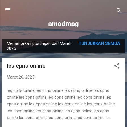
Langsung ke konten utama
amodmag
Menampilkan postingan dari Maret,
TUNJUKKAN SEMUA
P
2025
o
s
les cpns online
t
i
Maret 26, 2025
n
les cpns online les cpns online les cpns online les cpns
g
online les cpns online les cpns online les cpns online les
a
cpns online les cpns online les cpns online les cpns online
n
les cpns online les cpns online les cpns online les cpns
online les cpns online les cpns online les cpns online les
cpns online les cpns online les cpns online les cpns online