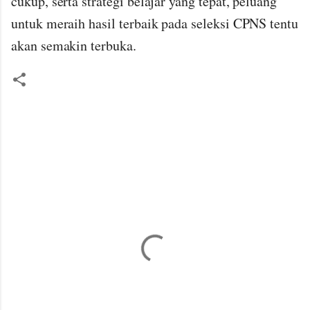
cukup, serta strategi belajar yang tepat, peluang
untuk meraih hasil terbaik pada seleksi CPNS tentu
akan semakin terbuka.
K
o
m
e
n
t
a
r