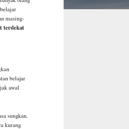
belajar
an masing-
at terdekat
gkan
tan belajar
ejak awal
asa sungkan.
wa kurang