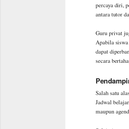
percaya diri,
antara tutor d
Guru privat j
Apabila siswa
dapat diperba
secara bertaha
Pendampin
Salah satu ala
Jadwal belajar
maupun agenda