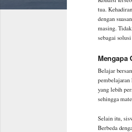
tua. Kehadira
dengan suasan
masing. Tidak
sebagai solus
Mengapa G
Belajar bersa
pembelajaran 
yang lebih pe
sehingga mate
Selain itu, si
Berbeda denga