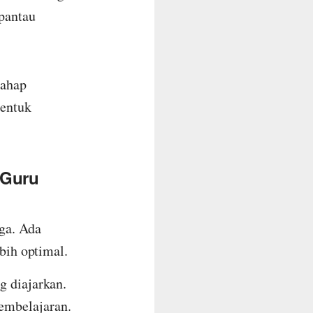
ipantau
tahap
bentuk
 Guru
ga. Ada
ebih optimal.
g diajarkan.
embelajaran.