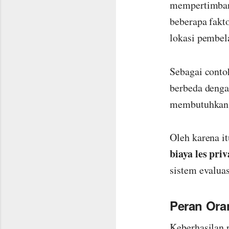
mempertimba
beberapa fakto
lokasi pembela
Sebagai conto
berbeda denga
membutuhkan 
Oleh karena i
biaya les priv
sistem evaluas
Peran Ora
Keberhasilan 