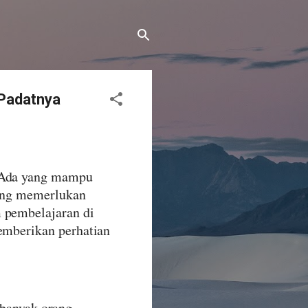
 Padatnya
. Ada yang mampu
yang memerlukan
m pembelajaran di
memberikan perhatian
 banyak orang