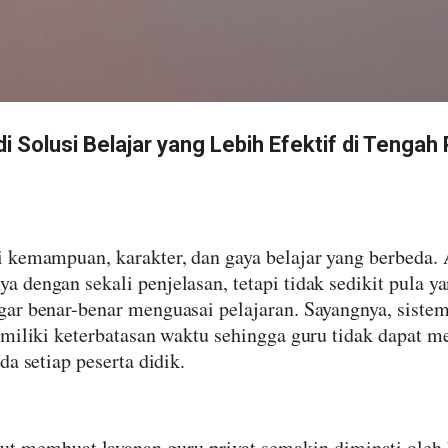
Langsung ke konten utama
i Solusi Belajar yang Lebih Efektif di Tengah
i kemampuan, karakter, dan gaya belajar yang berbeda
 dengan sekali penjelasan, tetapi tidak sedikit pula 
ar benar-benar menguasai pelajaran. Sayangnya, siste
emiliki keterbatasan waktu sehingga guru tidak dapat 
da setiap peserta didik.
but membuat layanan guru privat semakin diminati oleh