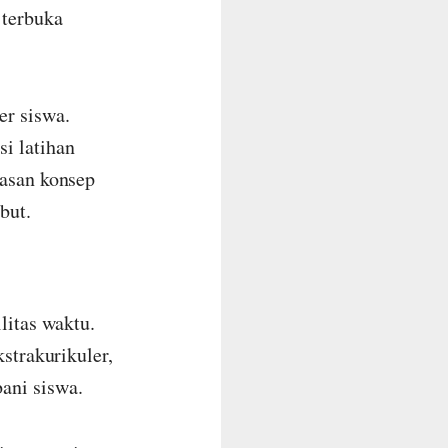
 terbuka
er siswa.
i latihan
lasan konsep
but.
litas waktu.
kstrakurikuler,
ani siswa.