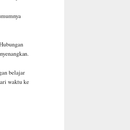
n umumnya
. Hubungan
enyenangkan.
an belajar
ari waktu ke