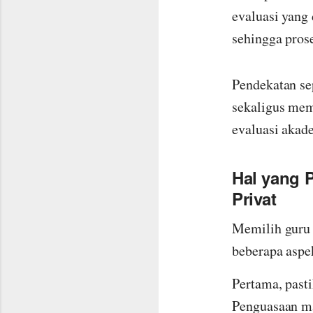
evaluasi yang
sehingga prose
Pendekatan se
sekaligus mem
evaluasi akad
Hal yang 
Privat
Memilih guru 
beberapa aspek
Pertama, past
Penguasaan ma