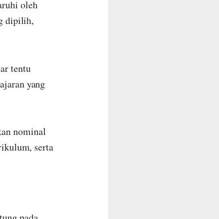
aruhi oleh
 dipilih,
ar tentu
ajaran yang
kan nominal
rikulum, serta
ntung pada