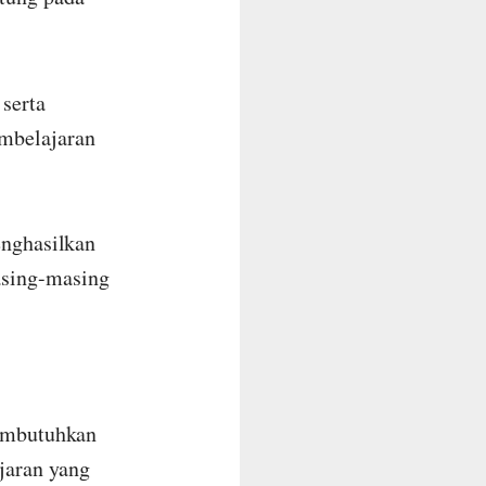
serta
mbelajaran
enghasilkan
asing-masing
membutuhkan
jaran yang