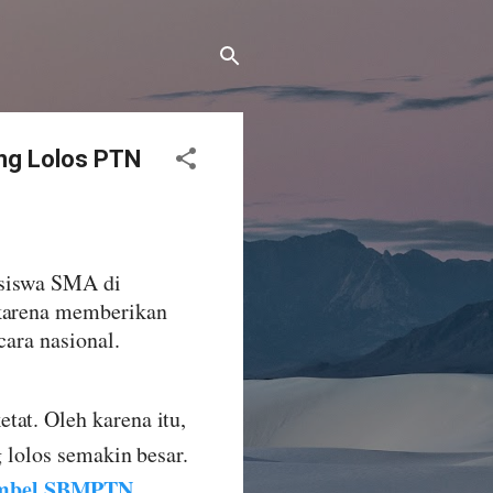
ng Lolos PTN
 siswa SMA di
 karena memberikan
cara nasional.
tat. Oleh karena itu,
 lolos semakin besar.
mbel SBMPTN