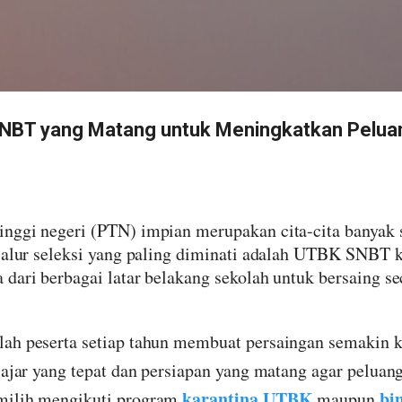
Langsung ke konten utama
NBT yang Matang untuk Meningkatkan Pelua
inggi negeri (PTN) impian merupakan cita-cita banyak
 jalur seleksi yang paling diminati adalah UTBK SNBT
dari berbagai latar belakang sekolah untuk bersaing se
ah peserta setiap tahun membuat persaingan semakin ke
lajar yang tepat dan persiapan yang matang agar peluang
karantina UTBK
bi
milih mengikuti program
maupun