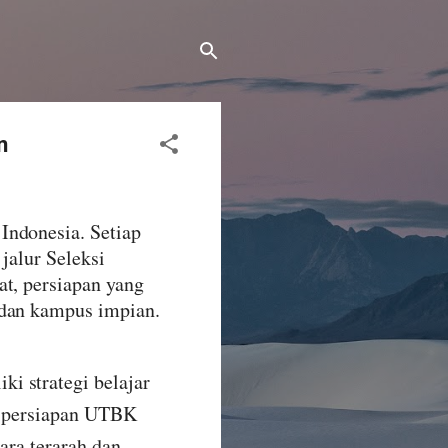
n
Indonesia. Setiap
jalur Seleksi
at, persiapan yang
 dan kampus impian.
i strategi belajar
u, persiapan UTBK
ara terarah dan