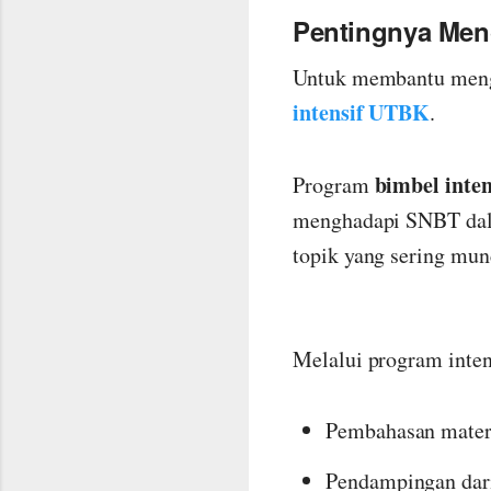
Pentingnya Meng
Untuk membantu menga
intensif UTBK
.
bimbel inte
Program
menghadapi SNBT dalam
topik yang sering munc
Melalui program inten
Pembahasan materi
Pendampingan dari