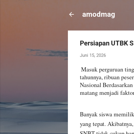
amodmag
Persiapan UTBK S
Juni 15, 2026
Masuk perguruan ting
tahunnya, ribuan pese
Nasional Berdasarkan 
matang menjadi faktor
Banyak siswa memiliki
yang tepat. Akibatnya
SNBT tidak cukup hany