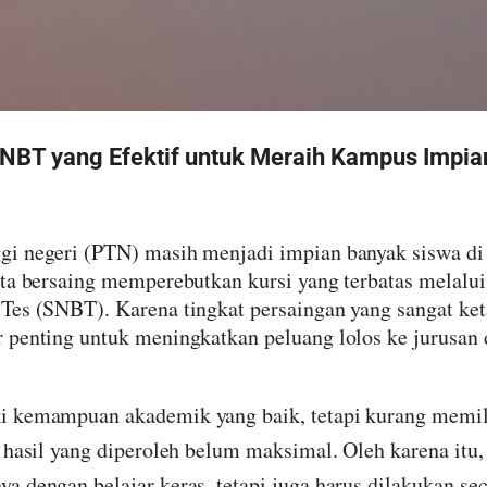
Langsung ke konten utama
NBT yang Efektif untuk Meraih Kampus Impia
gi negeri (PTN) masih menjadi impian banyak siswa di 
rta bersaing memperebutkan kursi yang terbatas melalui 
Tes (SNBT). Karena tingkat persaingan yang sangat ket
 penting untuk meningkatkan peluang lolos ke jurusan
 kemampuan akademik yang baik, tetapi kurang memilik
, hasil yang diperoleh belum maksimal. Oleh karena it
a dengan belajar keras, tetapi juga harus dilakukan sec