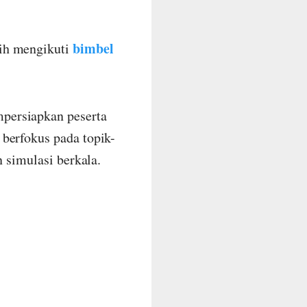
bimbel
lih mengikuti
persiapkan peserta
berfokus pada topik-
n simulasi berkala.