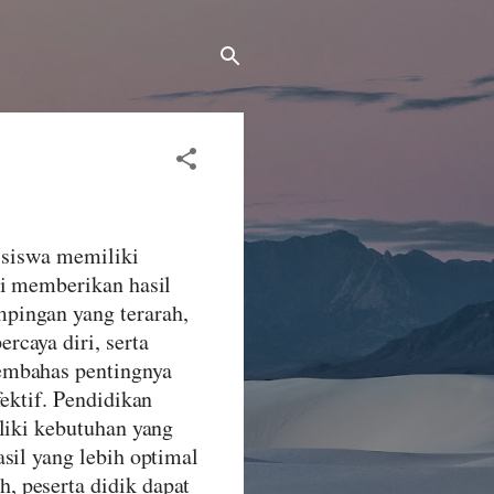
p siswa memiliki
li memberikan hasil
pingan yang terarah,
caya diri, serta
embahas pentingnya
ektif. Pendidikan
liki kebutuhan yang
sil yang lebih optimal
, peserta didik dapat