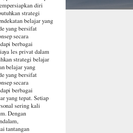
empersiapkan diri
utuhkan strategi
endekatan belajar yang
e yang bersifat
nsep secara
dapi berbagai
iaya les privat dalam
kan strategi belajar
an belajar yang
e yang bersifat
nsep secara
dapi berbagai
r yang tepat. Setiap
sonal sering kali
mum. Dengan
endalam,
ai tantangan