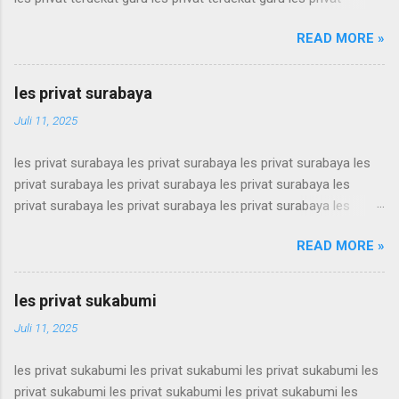
bimbel simak ui bimbel simak ui bimbel simak ui bimbel simak ui
terdekat guru les privat terdekat guru les privat terdekat guru
bimbel simak ui bimbel simak ui bimbel simak u...
READ MORE »
les privat terdekat guru les privat terdekat guru les privat
terdekat guru les privat terdekat guru les privat terdekat guru
les privat terdekat guru les privat terdekat guru les privat
les privat surabaya
terdekat guru les privat terdekat guru les privat terdekat guru
Juli 11, 2025
les privat terdekat guru les privat terdekat guru les privat
terdekat guru les privat terdekat guru les privat terdekat guru
les privat surabaya les privat surabaya les privat surabaya les
les privat terdekat guru les privat terdekat guru les privat
privat surabaya les privat surabaya les privat surabaya les
terdekat guru les privat terdekat guru les privat terdekat guru
privat surabaya les privat surabaya les privat surabaya les
les privat terdekat guru les privat terdekat guru les privat
privat surabaya les privat surabaya les privat surabaya les
terdekat guru les privat terdekat guru les privat terdekat guru
READ MORE »
privat surabaya les privat surabaya les privat surabaya les
les privat terdekat guru les privat terdekat guru les privat
privat surabaya les privat surabaya les privat surabaya les
terdekat guru les pri...
privat surabaya les privat surabaya les privat surabaya les
les privat sukabumi
privat surabaya les privat surabaya les privat surabaya les
Juli 11, 2025
privat surabaya les privat surabaya les privat surabaya les
privat surabaya les privat surabaya les privat surabaya les
les privat sukabumi les privat sukabumi les privat sukabumi les
privat surabaya les privat surabaya les privat surabaya les
privat sukabumi les privat sukabumi les privat sukabumi les
privat surabaya les privat surabaya les privat surabaya les