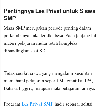
Pentingnya Les Privat untuk Siswa
SMP
Masa SMP merupakan periode penting dalam
perkembangan akademik siswa. Pada jenjang ini,
materi pelajaran mulai lebih kompleks
dibandingkan saat SD.
Tidak sedikit siswa yang mengalami kesulitan
memahami pelajaran seperti Matematika, IPA,
Bahasa Inggris, maupun mata pelajaran lainnya.
Les Privat SMP
Program
hadir sebagai solusi