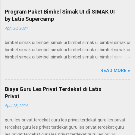
bandung les privat bandung les privat bandung les privat
bandung les privat bandung les privat bandung les privat
Program Paket Bimbel Simak UI di SIMAK UI
bandung les privat bandung les privat bandung les privat
by Latis Supercamp
bandung les privat bandung les privat bandung les privat
April 28, 2024
bandung les privat bandung les privat bandung les privat
bandung les privat bandung les privat bandung les privat
bimbel simak ui bimbel simak ui bimbel simak ui bimbel simak ui
bandung les privat bandung les privat bandung les privat
bimbel simak ui bimbel simak ui bimbel simak ui bimbel simak ui
bandung les privat bandung les privat bandung les privat
bimbel simak ui bimbel simak ui bimbel simak ui bimbel simak ui
bandung les privat bandung les privat bandung les privat
bimbel simak ui bimbel simak ui bimbel simak ui bimbel simak ui
bandung les privat bandung les privat bandung les privat
READ MORE »
bimbel simak ui bimbel simak ui bimbel simak ui bimbel simak ui
bandung les privat bandung les privat bandung les privat
bimbel simak ui bimbel simak ui bimbel simak ui bimbel simak ui
bandung les privat bandung ...
bimbel simak ui bimbel simak ui bimbel simak ui bimbel simak ui
Biaya Guru Les Privat Terdekat di Latis
bimbel simak ui bimbel simak ui bimbel simak ui bimbel simak ui
Privat
bimbel simak ui bimbel simak ui bimbel simak ui bimbel simak ui
April 28, 2024
bimbel simak ui bimbel simak ui bimbel simak ui bimbel simak ui
bimbel simak ui bimbel simak ui bimbel simak ui bimbel simak ui
guru les privat terdekat guru les privat terdekat guru les privat
bimbel simak ui bimbel simak ui bimbel simak ui bimbel simak ui
terdekat guru les privat terdekat guru les privat terdekat guru
bimbel simak ui bimbel simak ui bimbel simak ui bimbel simak ui
les privat terdekat guru les privat terdekat guru les privat