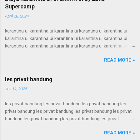
supercamp ui supercamp ui supercamp ui supercamp ui
Supercamp
supercamp ui supercamp ui supercamp ui supercamp ui
April 28, 2024
supercamp ui supercamp ui supercamp ui supercamp ui
supercamp ui supercamp ui supercamp ui supercamp ui
karantina ui karantina ui karantina ui karantina ui karantina ui
supercamp ui supercamp ui supercamp ui supercamp ui
karantina ui karantina ui karantina ui karantina ui karantina ui
supercamp ui supercamp ui supercamp ui supercamp ui
karantina ui karantina ui karantina ui karantina ui karantina ui
supercamp ui supercamp ui supercamp ui supercamp ui
karantina ui karantina ui karantina ui karantina ui karantina ui
supercamp ui supercamp ui supercamp ui supercamp ui
READ MORE »
karantina ui karantina ui karantina ui karantina ui karantina ui
supercamp ui supercamp ui supercamp ui supercamp ui
karantina ui karantina ui karantina ui karantina ui karantina ui
supercamp ui supercamp ui supercamp ui supercamp ui
karantina ui karantina ui karantina ui karantina ui karantina ui
supercamp ui supercamp ui supercamp ui superc...
les privat bandung
karantina ui karantina ui karantina ui karantina ui karantina ui
Juli 11, 2025
karantina ui karantina ui karantina ui karantina ui karantina ui
karantina ui karantina ui karantina ui karantina ui karantina ui
les privat bandung les privat bandung les privat bandung les
karantina ui karantina ui karantina ui karantina ui karantina ui
privat bandung les privat bandung les privat bandung les privat
karantina ui karantina ui karantina ui karantina ui karantina ui
bandung les privat bandung les privat bandung les privat
karantina ui karantina ui karantina ui karantina ui karantina ui
bandung les privat bandung les privat bandung les privat
karantina ui karantina ui karantina ui karantina ui karantina ui
READ MORE »
bandung les privat bandung les privat bandung les privat
karantina ui karant...