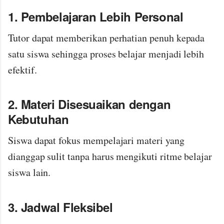
1. Pembelajaran Lebih Personal
Tutor dapat memberikan perhatian penuh kepada
satu siswa sehingga proses belajar menjadi lebih
efektif.
2. Materi Disesuaikan dengan
Kebutuhan
Siswa dapat fokus mempelajari materi yang
dianggap sulit tanpa harus mengikuti ritme belajar
siswa lain.
3. Jadwal Fleksibel