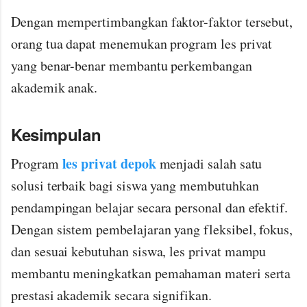
Dengan mempertimbangkan faktor-faktor tersebut,
orang tua dapat menemukan program les privat
yang benar-benar membantu perkembangan
akademik anak.
Kesimpulan
les privat depok
Program
menjadi salah satu
solusi terbaik bagi siswa yang membutuhkan
pendampingan belajar secara personal dan efektif.
Dengan sistem pembelajaran yang fleksibel, fokus,
dan sesuai kebutuhan siswa, les privat mampu
membantu meningkatkan pemahaman materi serta
prestasi akademik secara signifikan.