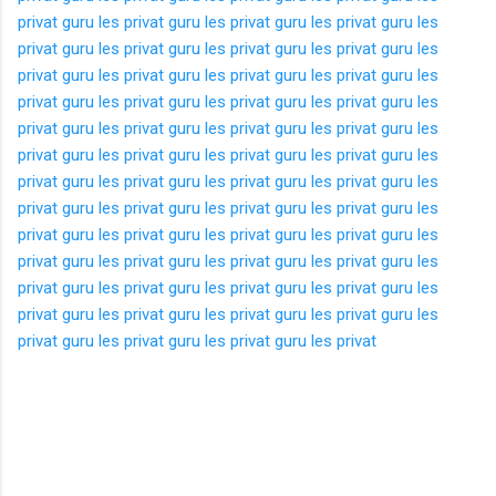
privat
guru les privat
guru les privat
guru les privat
guru les
privat
guru les privat
guru les privat
guru les privat
guru les
privat
guru les privat
guru les privat
guru les privat
guru les
privat
guru les privat
guru les privat
guru les privat
guru les
privat
guru les privat
guru les privat
guru les privat
guru les
privat
guru les privat
guru les privat
guru les privat
guru les
privat
guru les privat
guru les privat
guru les privat
guru les
privat
guru les privat
guru les privat
guru les privat
guru les
privat
guru les privat
guru les privat
guru les privat
guru les
privat
guru les privat
guru les privat
guru les privat
guru les
privat
guru les privat
guru les privat
guru les privat
guru les
privat
guru les privat
guru les privat
guru les privat
guru les
privat
guru les privat
guru les privat
guru les privat
K
o