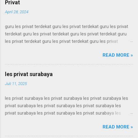
Privat
bimbel simak ui bimbel simak ui bimbel simak ui bimbel simak ui
April 28, 2024
bimbel simak ui bimbel simak ui bimbel simak ui bimbel simak ui
bimbel simak ui bimbel simak ui bimbel simak ui bimbel simak ui
guru les privat terdekat guru les privat terdekat guru les privat
bimbel simak ui bimbel simak ui bimbel simak ui bimbel simak ui
terdekat guru les privat terdekat guru les privat terdekat guru
bimbel simak ui bimbel simak ui bimbel simak ui bimbel simak ui
les privat terdekat guru les privat terdekat guru les privat
bimbel simak ui bimbel simak ui bimbel simak ui bimbel simak ui
terdekat guru les privat terdekat guru les privat terdekat guru
bimbel simak ui bimbel simak ui bimbel simak u...
READ MORE »
les privat terdekat guru les privat terdekat guru les privat
terdekat guru les privat terdekat guru les privat terdekat guru
les privat terdekat guru les privat terdekat guru les privat
les privat surabaya
terdekat guru les privat terdekat guru les privat terdekat guru
Juli 11, 2025
les privat terdekat guru les privat terdekat guru les privat
terdekat guru les privat terdekat guru les privat terdekat guru
les privat surabaya les privat surabaya les privat surabaya les
les privat terdekat guru les privat terdekat guru les privat
privat surabaya les privat surabaya les privat surabaya les
terdekat guru les privat terdekat guru les privat terdekat guru
privat surabaya les privat surabaya les privat surabaya les
les privat terdekat guru les privat terdekat guru les privat
privat surabaya les privat surabaya les privat surabaya les
terdekat guru les privat terdekat guru les privat terdekat guru
READ MORE »
privat surabaya les privat surabaya les privat surabaya les
les privat terdekat guru les privat terdekat guru les privat
privat surabaya les privat surabaya les privat surabaya les
terdekat guru les pri...