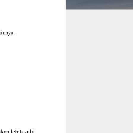
innya.
an lebih sulit.