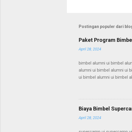
Postingan populer dari blog
Paket Program Bimbel
April 28, 2024
bimbel alumni ui bimbel alum
alumni ui bimbel alumni ui b
ui bimbel alumni ui bimbel a
bimbel alumni ui bimbel alum
alumni ui bimbel alumni ui b
ui bimbel alumni ui bimbel a
bimbel alumni ui bimbel alum
Biaya Bimbel Superca
alumni ui bimbel alumni ui b
April 28, 2024
supercamp ui supercamp ui