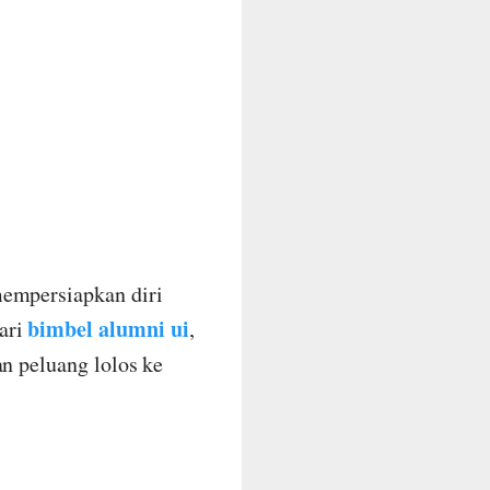
mempersiapkan diri
bimbel alumni ui
ari
,
an peluang lolos ke