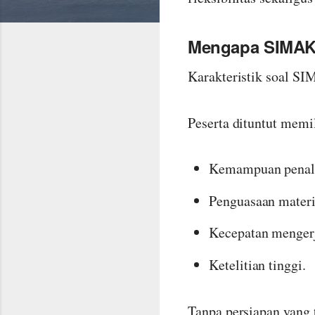
Mengapa SIMAK 
Karakteristik soal SI
Peserta dituntut memil
Kemampuan penala
Penguasaan mater
Kecepatan mengerj
Ketelitian tinggi.
Tanpa persiapan yang 