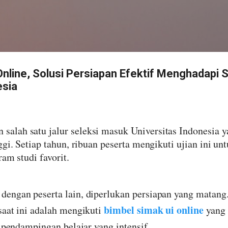
Langsung ke konten utama
nline, Solusi Persiapan Efektif Menghadapi S
esia
alah satu jalur seleksi masuk Universitas Indonesia y
ggi. Setiap tahun, ribuan peserta mengikuti ujian ini 
ram studi favorit.
engan peserta lain, diperlukan persiapan yang matang. 
bimbel simak ui online
saat ini adalah mengikuti
yang
s pendampingan belajar yang intensif.