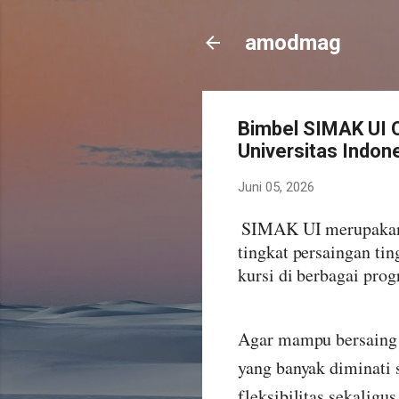
amodmag
Bimbel SIMAK UI O
Universitas Indon
Juni 05, 2026
SIMAK UI merupakan s
tingkat persaingan tin
kursi di berbagai prog
Agar mampu bersaing d
yang banyak diminati 
fleksibilitas sekaligu