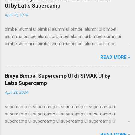
UI by Latis Supercamp
April 28, 2024
bimbel alumni ui bimbel alumni ui bimbel alumni ui bimbel
alumni ui bimbel alumni ui bimbel alumni ui bimbel alumni ui
bimbel alumni ui bimbel alumni ui bimbel alumni ui bimbel
alumni ui bimbel alumni ui bimbel alumni ui bimbel alumni ui
READ MORE »
bimbel alumni ui bimbel alumni ui bimbel alumni ui bimbel
alumni ui bimbel alumni ui bimbel alumni ui bimbel alumni ui
bimbel alumni ui bimbel alumni ui bimbel alumni ui bimbel
Biaya Bimbel Supercamp UI di SIMAK UI by
alumni ui bimbel alumni ui bimbel alumni ui bimbel alumni ui
Latis Supercamp
bimbel alumni ui bimbel alumni ui bimbel alumni ui bimbel
April 28, 2024
alumni ui bimbel alumni ui bimbel alumni ui bimbel alumni ui
bimbel alumni ui bimbel alumni ui bimbel alumni ui bimbel
supercamp ui supercamp ui supercamp ui supercamp ui
alumni ui bimbel alumni ui bimbel alumni ui bimbel alumni ui
supercamp ui supercamp ui supercamp ui supercamp ui
bimbel alumni ui bimbel alumni ui bimbel alumni ui bimbel
supercamp ui supercamp ui supercamp ui supercamp ui
alumni ui bimbel alumni ui bimbel alumni ui bimbel alumni ui
supercamp ui supercamp ui supercamp ui supercamp ui
bimbel alumni ui bimbel alumni ui bimbel alumni ui bimbel
READ MORE »