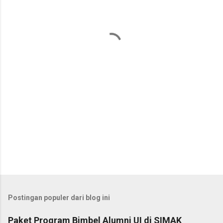
n
t
a
r
Postingan populer dari blog ini
Paket Program Bimbel Alumni UI di SIMAK