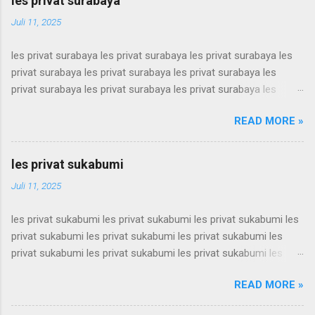
les privat surabaya
terdekat guru les privat terdekat guru les privat terdekat guru
Juli 11, 2025
les privat terdekat guru les privat terdekat guru les privat
terdekat guru les privat terdekat guru les privat terdekat guru
les privat surabaya les privat surabaya les privat surabaya les
les privat terdekat guru les privat terdekat guru les privat
privat surabaya les privat surabaya les privat surabaya les
terdekat guru les privat terdekat guru les privat terdekat guru
privat surabaya les privat surabaya les privat surabaya les
les privat terdekat guru les privat terdekat guru les privat
privat surabaya les privat surabaya les privat surabaya les
terdekat guru les privat terdekat guru les privat terdekat guru
READ MORE »
privat surabaya les privat surabaya les privat surabaya les
les privat terdekat guru les privat terdekat guru les privat
privat surabaya les privat surabaya les privat surabaya les
terdekat guru les pri...
privat surabaya les privat surabaya les privat surabaya les
les privat sukabumi
privat surabaya les privat surabaya les privat surabaya les
Juli 11, 2025
privat surabaya les privat surabaya les privat surabaya les
privat surabaya les privat surabaya les privat surabaya les
les privat sukabumi les privat sukabumi les privat sukabumi les
privat surabaya les privat surabaya les privat surabaya les
privat sukabumi les privat sukabumi les privat sukabumi les
privat surabaya les privat surabaya les privat surabaya les
privat sukabumi les privat sukabumi les privat sukabumi les
privat surabaya les privat surabaya les privat surabaya les
privat sukabumi les privat sukabumi les privat sukabumi les
privat surabaya les privat surabaya les privat surabaya les
READ MORE »
privat sukabumi les privat sukabumi les privat sukabumi les
privat surabaya les privat surabaya les privat surabaya les
privat sukabumi les privat sukabumi les privat sukabumi les
privat surabaya les privat surabaya les privat su...