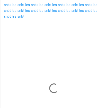
snbt
les snbt
les snbt
les snbt
les snbt
les snbt
les snbt
les
snbt
les snbt
les snbt
les snbt
les snbt
les snbt
les snbt
les
snbt
les snbt
K
o
m
e
n
t
a
r