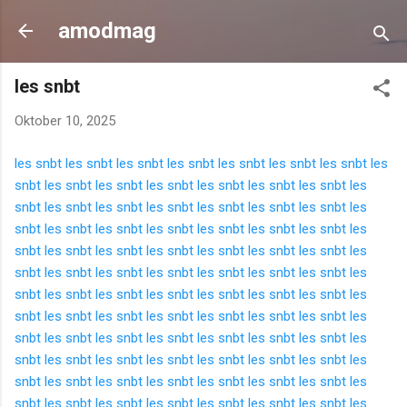
Langsung ke konten utama
amodmag
les snbt
Oktober 10, 2025
les snbt
les snbt
les snbt
les snbt
les snbt
les snbt
les snbt
les
snbt
les snbt
les snbt
les snbt
les snbt
les snbt
les snbt
les
snbt
les snbt
les snbt
les snbt
les snbt
les snbt
les snbt
les
snbt
les snbt
les snbt
les snbt
les snbt
les snbt
les snbt
les
snbt
les snbt
les snbt
les snbt
les snbt
les snbt
les snbt
les
snbt
les snbt
les snbt
les snbt
les snbt
les snbt
les snbt
les
snbt
les snbt
les snbt
les snbt
les snbt
les snbt
les snbt
les
snbt
les snbt
les snbt
les snbt
les snbt
les snbt
les snbt
les
snbt
les snbt
les snbt
les snbt
les snbt
les snbt
les snbt
les
snbt
les snbt
les snbt
les snbt
les snbt
les snbt
les snbt
les
snbt
les snbt
les snbt
les snbt
les snbt
les snbt
les snbt
les
snbt
les snbt
les snbt
les snbt
les snbt
les snbt
les snbt
les