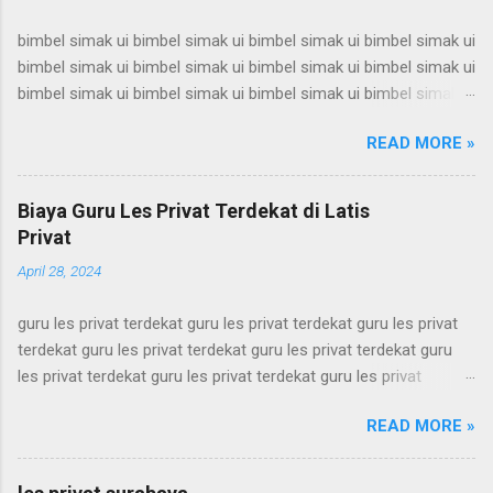
bandung les privat bandung les privat bandung les privat
bimbel simak ui bimbel simak ui bimbel simak ui bimbel simak ui
bandung les privat bandung les privat bandung les privat
bimbel simak ui bimbel simak ui bimbel simak ui bimbel simak ui
bandung les privat bandung les privat bandung les privat
bimbel simak ui bimbel simak ui bimbel simak ui bimbel simak ui
bandung les privat bandung les privat bandung les privat
bimbel simak ui bimbel simak ui bimbel simak ui bimbel simak ui
bandung les privat bandung les privat bandung les privat
READ MORE »
bimbel simak ui bimbel simak ui bimbel simak ui bimbel simak ui
bandung les privat bandung les privat bandung les privat
bimbel simak ui bimbel simak ui bimbel simak ui bimbel simak ui
bandung les privat bandung ...
bimbel simak ui bimbel simak ui bimbel simak ui bimbel simak ui
Biaya Guru Les Privat Terdekat di Latis
bimbel simak ui bimbel simak ui bimbel simak ui bimbel simak ui
Privat
bimbel simak ui bimbel simak ui bimbel simak ui bimbel simak ui
April 28, 2024
bimbel simak ui bimbel simak ui bimbel simak ui bimbel simak ui
bimbel simak ui bimbel simak ui bimbel simak ui bimbel simak ui
guru les privat terdekat guru les privat terdekat guru les privat
bimbel simak ui bimbel simak ui bimbel simak ui bimbel simak ui
terdekat guru les privat terdekat guru les privat terdekat guru
bimbel simak ui bimbel simak ui bimbel simak ui bimbel simak ui
les privat terdekat guru les privat terdekat guru les privat
bimbel simak ui bimbel simak ui bimbel simak ui bimbel simak ui
terdekat guru les privat terdekat guru les privat terdekat guru
bimbel simak ui bimbel simak ui bimbel simak u...
READ MORE »
les privat terdekat guru les privat terdekat guru les privat
terdekat guru les privat terdekat guru les privat terdekat guru
les privat terdekat guru les privat terdekat guru les privat