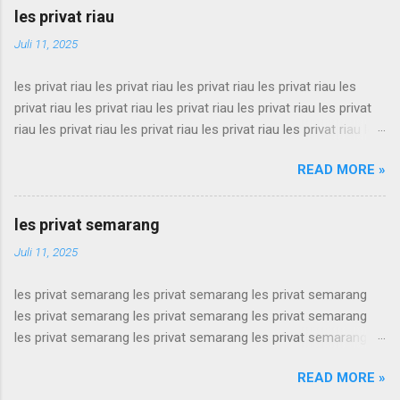
privat sukabumi les privat sukabumi les privat sukabumi les
les privat riau
privat sukabumi les privat sukabumi les privat sukabumi les
Juli 11, 2025
privat sukabumi les privat sukabumi les privat sukabumi les
privat sukabumi les privat sukabumi les privat sukabumi les
les privat riau les privat riau les privat riau les privat riau les
privat sukabumi les privat sukabumi les privat sukabumi les
privat riau les privat riau les privat riau les privat riau les privat
privat sukabumi les privat sukabumi les privat sukabumi les
riau les privat riau les privat riau les privat riau les privat riau les
privat sukabumi les privat sukabumi les privat sukabumi les
privat riau les privat riau les privat riau les privat riau les privat
privat sukabumi les privat sukabumi les privat sukabumi les
READ MORE »
riau les privat riau les privat riau les privat riau les privat riau les
privat sukabumi les privat sukabumi les privat sukabumi les
privat riau les privat riau les privat riau les privat riau les privat
privat sukabumi les privat sukabumi les privat su...
riau les privat riau les privat riau les privat riau les privat riau les
les privat semarang
privat riau les privat riau les privat riau les privat riau les privat
Juli 11, 2025
riau les privat riau les privat riau les privat riau les privat riau les
privat riau les privat riau les privat riau les privat riau les privat
les privat semarang les privat semarang les privat semarang
riau les privat riau les privat riau les privat riau les privat riau les
les privat semarang les privat semarang les privat semarang
privat riau les privat riau les privat riau les privat riau les privat
les privat semarang les privat semarang les privat semarang
riau les privat riau les privat riau les privat riau les privat riau les
les privat semarang les privat semarang les privat semarang
privat ria...
READ MORE »
les privat semarang les privat semarang les privat semarang