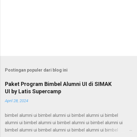
Postingan populer dari blog ini
Paket Program Bimbel Alumni UI di SIMAK
UI by Latis Supercamp
April 28, 2024
bimbel alumni ui bimbel alumni ui bimbel alumni ui bimbel
alumni ui bimbel alumni ui bimbel alumni ui bimbel alumni ui
bimbel alumni ui bimbel alumni ui bimbel alumni ui bimbel