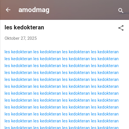
Langsung ke konten utama
amodmag
les kedokteran
Oktober 27, 2025
les kedokteran
les kedokteran
les kedokteran
les kedokteran
les kedokteran
les kedokteran
les kedokteran
les kedokteran
les kedokteran
les kedokteran
les kedokteran
les kedokteran
les kedokteran
les kedokteran
les kedokteran
les kedokteran
les kedokteran
les kedokteran
les kedokteran
les kedokteran
les kedokteran
les kedokteran
les kedokteran
les kedokteran
les kedokteran
les kedokteran
les kedokteran
les kedokteran
les kedokteran
les kedokteran
les kedokteran
les kedokteran
les kedokteran
les kedokteran
les kedokteran
les kedokteran
les kedokteran
les kedokteran
les kedokteran
les kedokteran
les kedokteran
les kedokteran
les kedokteran
les kedokteran
les kedokteran
les kedokteran
les kedokteran
les kedokteran