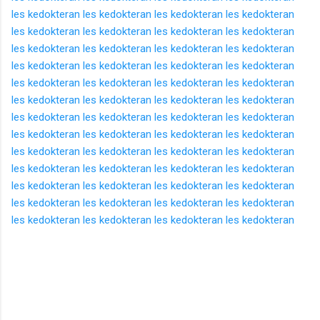
les kedokteran
les kedokteran
les kedokteran
les kedokteran
les kedokteran
les kedokteran
les kedokteran
les kedokteran
les kedokteran
les kedokteran
les kedokteran
les kedokteran
les kedokteran
les kedokteran
les kedokteran
les kedokteran
les kedokteran
les kedokteran
les kedokteran
les kedokteran
les kedokteran
les kedokteran
les kedokteran
les kedokteran
les kedokteran
les kedokteran
les kedokteran
les kedokteran
les kedokteran
les kedokteran
les kedokteran
les kedokteran
les kedokteran
les kedokteran
les kedokteran
les kedokteran
les kedokteran
les kedokteran
les kedokteran
les kedokteran
les kedokteran
les kedokteran
les kedokteran
les kedokteran
les kedokteran
les kedokteran
les kedokteran
les kedokteran
les kedokteran
les kedokteran
les kedokteran
les kedokteran
K
o