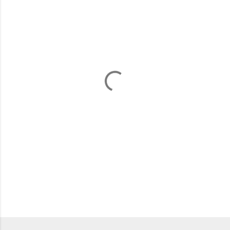
m
e
n
t
a
r