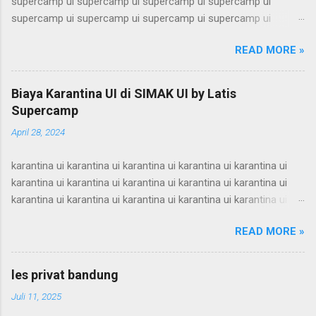
supercamp ui supercamp ui supercamp ui supercamp ui
bimbel alumni ui bimbel alumni ui bimbel alumni ui bimbel
supercamp ui supercamp ui supercamp ui supercamp ui
alumni ui bimbel alumni ui bimbel alumni ui bimbel alumni ui
supercamp ui supercamp ui supercamp ui supercamp ui
bimbel alumni ui bimbel alumni ui bimbel alumni ui bimbel
READ MORE »
supercamp ui supercamp ui supercamp ui supercamp ui
alumni ui bimbel alumni ui bimbel alumni ui bimbel alu...
supercamp ui supercamp ui supercamp ui supercamp ui
supercamp ui supercamp ui supercamp ui supercamp ui
Biaya Karantina UI di SIMAK UI by Latis
supercamp ui supercamp ui supercamp ui supercamp ui
Supercamp
supercamp ui supercamp ui supercamp ui supercamp ui
April 28, 2024
supercamp ui supercamp ui supercamp ui supercamp ui
supercamp ui supercamp ui supercamp ui supercamp ui
karantina ui karantina ui karantina ui karantina ui karantina ui
supercamp ui supercamp ui supercamp ui supercamp ui
karantina ui karantina ui karantina ui karantina ui karantina ui
supercamp ui supercamp ui supercamp ui supercamp ui
karantina ui karantina ui karantina ui karantina ui karantina ui
supercamp ui supercamp ui supercamp ui supercamp ui
karantina ui karantina ui karantina ui karantina ui karantina ui
supercamp ui supercamp ui supercamp ui supercamp ui
READ MORE »
karantina ui karantina ui karantina ui karantina ui karantina ui
supercamp ui supercamp ui supercamp ui supercamp ui
karantina ui karantina ui karantina ui karantina ui karantina ui
supercamp ui supercamp ui supercamp ui supercamp ui
karantina ui karantina ui karantina ui karantina ui karantina ui
supercamp ui supercamp ui supercamp ui superc...
les privat bandung
karantina ui karantina ui karantina ui karantina ui karantina ui
Juli 11, 2025
karantina ui karantina ui karantina ui karantina ui karantina ui