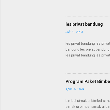
karantina ui karantina ui kar
karantina ui karantina ui kar
karantina ui karantina ui kar
karantina ui karantina ui kar
les privat bandung
karantina ui karant...
Juli 11, 2025
les privat bandung les priva
bandung les privat bandung 
les privat bandung les priva
bandung les privat bandung 
les privat bandung les priva
bandung les privat bandung 
les privat bandung les priva
Program Paket Bimbel
bandung les privat bandung l
April 28, 2024
bimbel simak ui bimbel sima
simak ui bimbel simak ui bi