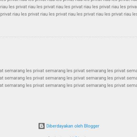
 riau les privat riau les privat riau les privat riau les privat riau les priva
 privat riau les privat riau les privat riau les privat riau les privat riau le
 les privat riau les privat riau les privat riau les privat riau les privat ria
 riau les privat riau les privat riau les privat riau les privat riau les priva
 privat riau les privat riau les privat riau les privat riau les privat riau le
les privat riau les privat riau les privat riau les privat riau les privat ria..
vat semarang les privat semarang les privat semarang les privat sem
vat semarang les privat semarang les privat semarang les privat sem
vat semarang les privat semarang les privat semarang les privat sem
vat semarang les privat semarang les privat semarang les privat sem
vat semarang les privat semarang les privat semarang les privat sem
vat semarang les privat semarang les privat semarang les privat sem
vat semarang les privat semarang les privat semarang les privat sem
vat semarang les privat semarang les privat semarang les privat semar
Diberdayakan oleh Blogger