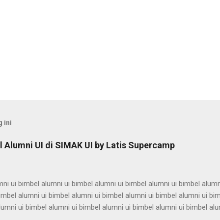
 ini
 Alumni UI di SIMAK UI by Latis Supercamp
ni ui bimbel alumni ui bimbel alumni ui bimbel alumni ui bimbel alumn
imbel alumni ui bimbel alumni ui bimbel alumni ui bimbel alumni ui bi
lumni ui bimbel alumni ui bimbel alumni ui bimbel alumni ui bimbel alu
ni ui bimbel alumni ui bimbel alumni ui bimbel alumni ui bimbel alumn