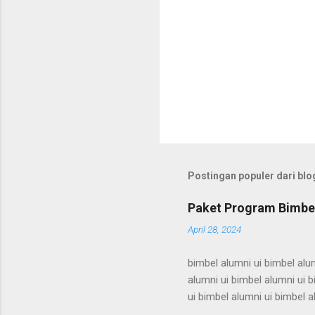
Postingan populer dari blog
Paket Program Bimbel
April 28, 2024
bimbel alumni ui bimbel alum
alumni ui bimbel alumni ui b
ui bimbel alumni ui bimbel a
bimbel alumni ui bimbel alum