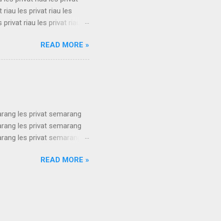
t riau les privat riau les
s privat riau les privat riau
u les privat riau les privat
READ MORE »
t riau les privat riau les
s privat riau les privat riau
.
arang les privat semarang
arang les privat semarang
arang les privat semarang
arang les privat semarang
READ MORE »
arang les privat semarang
arang les privat semarang
arang les privat semarang
ang les privat se...