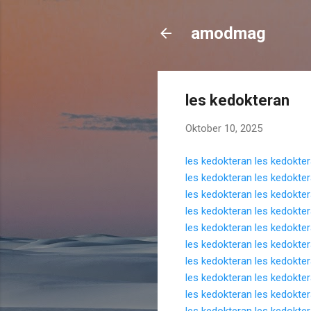
amodmag
les kedokteran
Oktober 10, 2025
les kedokteran
les kedokte
les kedokteran
les kedokte
les kedokteran
les kedokte
les kedokteran
les kedokte
les kedokteran
les kedokte
les kedokteran
les kedokte
les kedokteran
les kedokte
les kedokteran
les kedokte
les kedokteran
les kedokte
les kedokteran
les kedokte