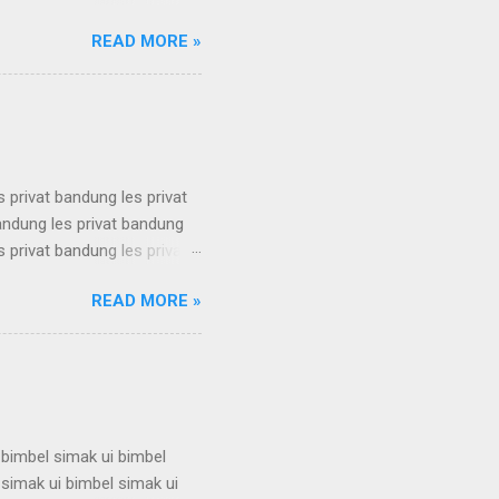
 karantina ui karantina ui
READ MORE »
 karantina ui karantina ui
 karantina ui karantina ui
 karantina ui karantina ui
s privat bandung les privat
bandung les privat bandung
s privat bandung les privat
bandung les privat bandung
READ MORE »
s privat bandung les privat
bandung les privat bandung
s privat bandung les privat
 bimbel simak ui bimbel
 simak ui bimbel simak ui