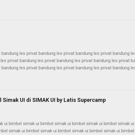
antina ui karantina ui karantina ui karantina ui karantina ui karantina ui
antina ui karantina ui karantina ui karantina ui karantina ui karantina ui
antina ui karantina ui karantina ui karantina ui karantina ui karantina ui
antina ui karantina ui karantina ui karantina ui karantina ui karantina ui
t bandung les privat bandung les privat bandung les privat bandung le
les privat bandung les privat bandung les privat bandung les privat 
t bandung les privat bandung les privat bandung les privat bandung le
les privat bandung les privat bandung les privat bandung les privat 
t bandung les privat bandung les privat bandung les privat bandung le
les privat bandung les privat bandung les privat bandung les privat 
t bandung les privat bandung les privat bandung les privat bandung le
 Simak UI di SIMAK UI by Latis Supercamp
es privat bandung les privat bandung les privat bandung ...
k ui bimbel simak ui bimbel simak ui bimbel simak ui bimbel simak ui
mbel simak ui bimbel simak ui bimbel simak ui bimbel simak ui bimbel