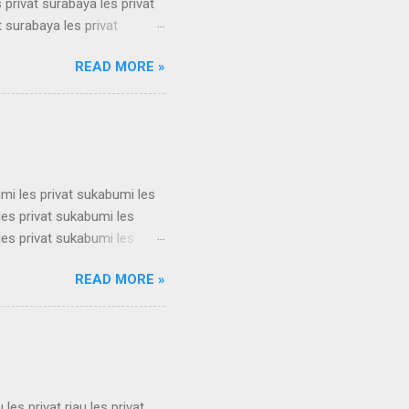
 privat surabaya les privat
t surabaya les privat
t surabaya les privat
READ MORE »
t surabaya les privat
t surabaya les privat
t surabaya les privat
su...
umi les privat sukabumi les
les privat sukabumi les
les privat sukabumi les
les privat sukabumi les
READ MORE »
les privat sukabumi les
les privat sukabumi les
les privat sukabumi les
s privat su...
u les privat riau les privat