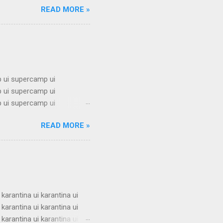
READ MORE »
mbel alumni ui bimbel alumni
mni ui bimbel alumni ui
i ui bimbel alumni ui bimbel
 ui supercamp ui
 ui supercamp ui
 ui supercamp ui
 ui supercamp ui
READ MORE »
 ui supercamp ui
 ui supercamp ui
 ui supercamp ui
 ui supercamp ui
i superc...
 karantina ui karantina ui
 karantina ui karantina ui
 karantina ui karantina ui