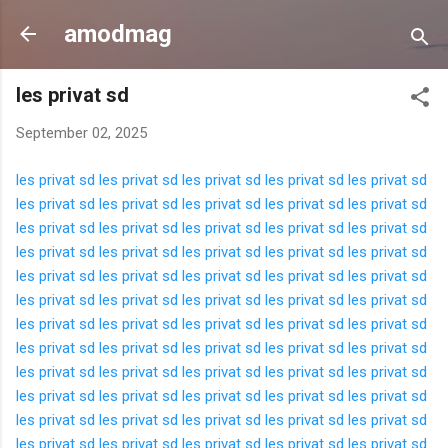
Langsung ke konten utama
amodmag
les privat sd
September 02, 2025
les privat sd
les privat sd
les privat sd
les privat sd
les privat sd
les privat sd
les privat sd
les privat sd
les privat sd
les privat sd
les privat sd
les privat sd
les privat sd
les privat sd
les privat sd
les privat sd
les privat sd
les privat sd
les privat sd
les privat sd
les privat sd
les privat sd
les privat sd
les privat sd
les privat sd
les privat sd
les privat sd
les privat sd
les privat sd
les privat sd
les privat sd
les privat sd
les privat sd
les privat sd
les privat sd
les privat sd
les privat sd
les privat sd
les privat sd
les privat sd
les privat sd
les privat sd
les privat sd
les privat sd
les privat sd
les privat sd
les privat sd
les privat sd
les privat sd
les privat sd
les privat sd
les privat sd
les privat sd
les privat sd
les privat sd
les privat sd
les privat sd
les privat sd
les privat sd
les privat sd