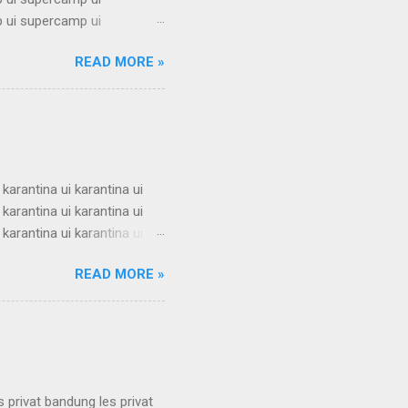
 ui supercamp ui
 ui supercamp ui
READ MORE »
 ui supercamp ui
 ui supercamp ui
 ui supercamp ui
 ui supercamp ui
i superc...
 karantina ui karantina ui
 karantina ui karantina ui
 karantina ui karantina ui
 karantina ui karantina ui
READ MORE »
 karantina ui karantina ui
 karantina ui karantina ui
 karantina ui karantina ui
s privat bandung les privat