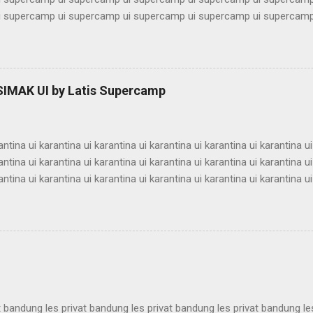
 supercamp ui supercamp ui supercamp ui supercamp ui supercamp
 supercamp ui supercamp ui supercamp ui supercamp ui supercamp
 supercamp ui supercamp ui supercamp ui supercamp ui supercamp
 supercamp ui supercamp ui supercamp ui supercamp ui supercamp
 supercamp ui supercamp ui supercamp ui supercamp ui supercamp
 SIMAK UI by Latis Supercamp
 supercamp ui supercamp ui supercamp ui supercamp ui supercamp
 supercamp ui supercamp ui supercamp ui supercamp ui supercamp u
antina ui karantina ui karantina ui karantina ui karantina ui karantina ui
antina ui karantina ui karantina ui karantina ui karantina ui karantina ui
antina ui karantina ui karantina ui karantina ui karantina ui karantina ui
antina ui karantina ui karantina ui karantina ui karantina ui karantina ui
antina ui karantina ui karantina ui karantina ui karantina ui karantina ui
antina ui karantina ui karantina ui karantina ui karantina ui karantina ui
antina ui karantina ui karantina ui karantina ui karantina ui karantina ui
t bandung les privat bandung les privat bandung les privat bandung le