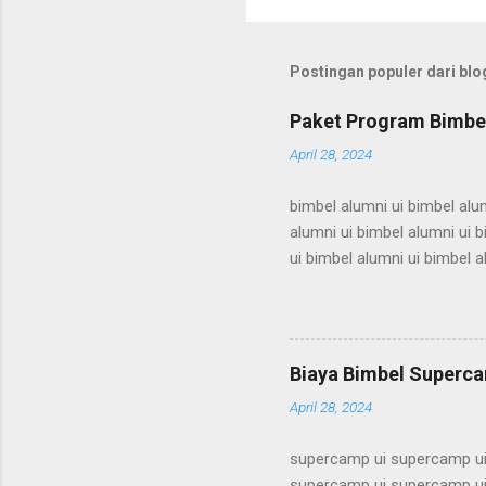
Postingan populer dari blog
Paket Program Bimbel
April 28, 2024
bimbel alumni ui bimbel alum
alumni ui bimbel alumni ui b
ui bimbel alumni ui bimbel a
bimbel alumni ui bimbel alum
alumni ui bimbel alumni ui b
ui bimbel alumni ui bimbel a
bimbel alumni ui bimbel alum
Biaya Bimbel Superca
alumni ui bimbel alumni ui b
April 28, 2024
supercamp ui supercamp ui
supercamp ui supercamp ui