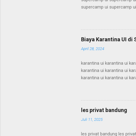
supercamp ui supercamp ui
supercamp ui supercamp ui
supercamp ui supercamp ui
supercamp ui supercamp ui
supercamp ui supercamp ui
Biaya Karantina UI di
supercamp ui supercamp ui
April 28, 2024
supercamp ui supercamp ui
karantina ui karantina ui kar
karantina ui karantina ui kar
karantina ui karantina ui kar
karantina ui karantina ui kar
karantina ui karantina ui kar
karantina ui karantina ui kar
karantina ui karantina ui kar
les privat bandung
karantina ui karant...
Juli 11, 2025
les privat bandung les priva