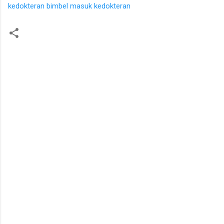
kedokteran
bimbel masuk kedokteran
K
o
m
e
n
t
a
r