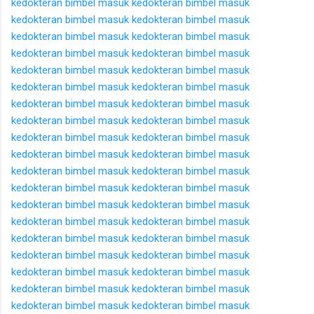
kedokteran
bimbel masuk kedokteran
bimbel masuk
kedokteran
bimbel masuk kedokteran
bimbel masuk
kedokteran
bimbel masuk kedokteran
bimbel masuk
kedokteran
bimbel masuk kedokteran
bimbel masuk
kedokteran
bimbel masuk kedokteran
bimbel masuk
kedokteran
bimbel masuk kedokteran
bimbel masuk
kedokteran
bimbel masuk kedokteran
bimbel masuk
kedokteran
bimbel masuk kedokteran
bimbel masuk
kedokteran
bimbel masuk kedokteran
bimbel masuk
kedokteran
bimbel masuk kedokteran
bimbel masuk
kedokteran
bimbel masuk kedokteran
bimbel masuk
kedokteran
bimbel masuk kedokteran
bimbel masuk
kedokteran
bimbel masuk kedokteran
bimbel masuk
kedokteran
bimbel masuk kedokteran
bimbel masuk
kedokteran
bimbel masuk kedokteran
bimbel masuk
kedokteran
bimbel masuk kedokteran
bimbel masuk
kedokteran
bimbel masuk kedokteran
bimbel masuk
kedokteran
bimbel masuk kedokteran
bimbel masuk
kedokteran
bimbel masuk kedokteran
bimbel masuk