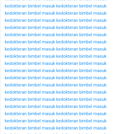
kedokteran
bimbel masuk kedokteran
bimbel masuk
kedokteran
bimbel masuk kedokteran
bimbel masuk
kedokteran
bimbel masuk kedokteran
bimbel masuk
kedokteran
bimbel masuk kedokteran
bimbel masuk
kedokteran
bimbel masuk kedokteran
bimbel masuk
kedokteran
bimbel masuk kedokteran
bimbel masuk
kedokteran
bimbel masuk kedokteran
bimbel masuk
kedokteran
bimbel masuk kedokteran
bimbel masuk
kedokteran
bimbel masuk kedokteran
bimbel masuk
kedokteran
bimbel masuk kedokteran
bimbel masuk
kedokteran
bimbel masuk kedokteran
bimbel masuk
kedokteran
bimbel masuk kedokteran
bimbel masuk
kedokteran
bimbel masuk kedokteran
bimbel masuk
kedokteran
bimbel masuk kedokteran
bimbel masuk
kedokteran
bimbel masuk kedokteran
bimbel masuk
kedokteran
bimbel masuk kedokteran
bimbel masuk
kedokteran
bimbel masuk kedokteran
bimbel masuk
kedokteran
bimbel masuk kedokteran
bimbel masuk