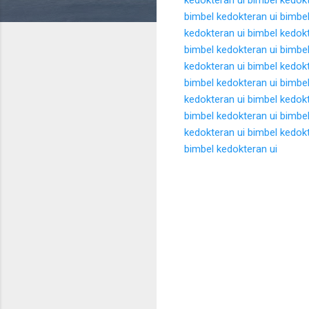
bimbel kedokteran ui
bimbel
kedokteran ui
bimbel kedokt
bimbel kedokteran ui
bimbel
kedokteran ui
bimbel kedokt
bimbel kedokteran ui
bimbel
kedokteran ui
bimbel kedokt
bimbel kedokteran ui
bimbel
kedokteran ui
bimbel kedokt
bimbel kedokteran ui
K
o
m
e
n