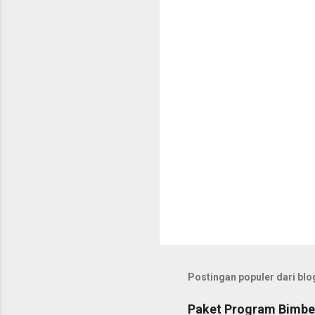
t
a
r
Postingan populer dari blog
Paket Program Bimbel