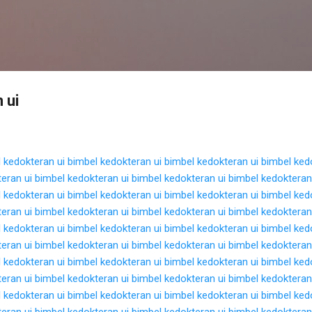
Langsung ke konten utama
 ui
 kedokteran ui
bimbel kedokteran ui
bimbel kedokteran ui
bimbel ked
eran ui
bimbel kedokteran ui
bimbel kedokteran ui
bimbel kedokteran
 kedokteran ui
bimbel kedokteran ui
bimbel kedokteran ui
bimbel ked
eran ui
bimbel kedokteran ui
bimbel kedokteran ui
bimbel kedokteran
 kedokteran ui
bimbel kedokteran ui
bimbel kedokteran ui
bimbel ked
eran ui
bimbel kedokteran ui
bimbel kedokteran ui
bimbel kedokteran
 kedokteran ui
bimbel kedokteran ui
bimbel kedokteran ui
bimbel ked
eran ui
bimbel kedokteran ui
bimbel kedokteran ui
bimbel kedokteran
 kedokteran ui
bimbel kedokteran ui
bimbel kedokteran ui
bimbel ked
eran ui
bimbel kedokteran ui
bimbel kedokteran ui
bimbel kedokteran