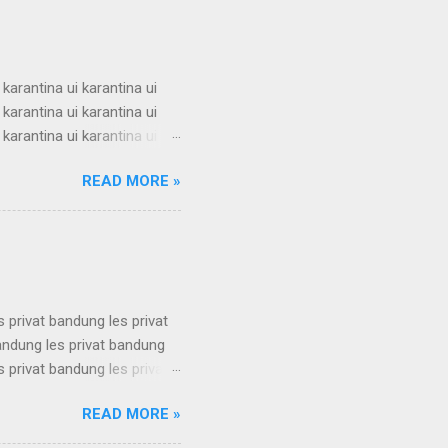
 ui supercamp ui
i superc...
 karantina ui karantina ui
 karantina ui karantina ui
 karantina ui karantina ui
 karantina ui karantina ui
READ MORE »
 karantina ui karantina ui
 karantina ui karantina ui
 karantina ui karantina ui
s privat bandung les privat
bandung les privat bandung
s privat bandung les privat
bandung les privat bandung
READ MORE »
s privat bandung les privat
bandung les privat bandung