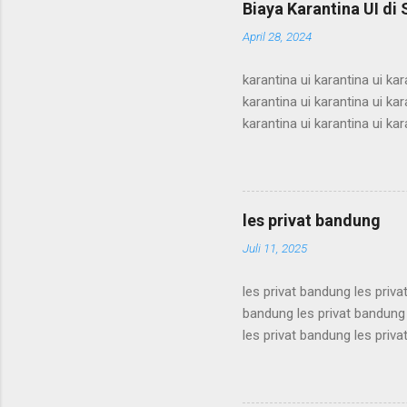
Biaya Karantina UI di
supercamp ui supercamp ui
April 28, 2024
supercamp ui supercamp ui
karantina ui karantina ui kar
karantina ui karantina ui kar
karantina ui karantina ui kar
karantina ui karantina ui kar
karantina ui karantina ui kar
karantina ui karantina ui kar
karantina ui karantina ui kar
les privat bandung
karantina ui karant...
Juli 11, 2025
les privat bandung les priva
bandung les privat bandung 
les privat bandung les priva
bandung les privat bandung 
les privat bandung les priva
bandung les privat bandung 