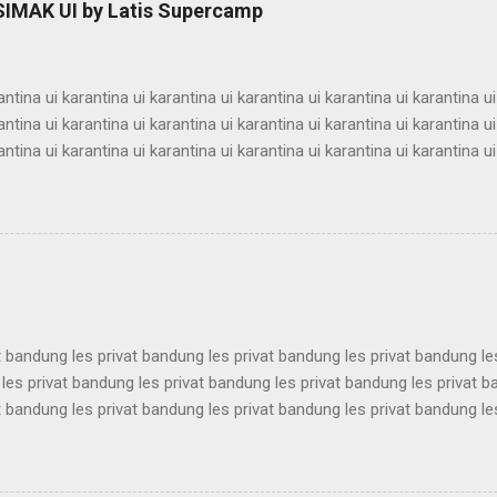
 SIMAK UI by Latis Supercamp
 supercamp ui supercamp ui supercamp ui supercamp ui supercamp
 supercamp ui supercamp ui supercamp ui supercamp ui supercamp u
antina ui karantina ui karantina ui karantina ui karantina ui karantina ui
antina ui karantina ui karantina ui karantina ui karantina ui karantina ui
antina ui karantina ui karantina ui karantina ui karantina ui karantina ui
antina ui karantina ui karantina ui karantina ui karantina ui karantina ui
antina ui karantina ui karantina ui karantina ui karantina ui karantina ui
antina ui karantina ui karantina ui karantina ui karantina ui karantina ui
antina ui karantina ui karantina ui karantina ui karantina ui karantina ui
t bandung les privat bandung les privat bandung les privat bandung le
les privat bandung les privat bandung les privat bandung les privat 
t bandung les privat bandung les privat bandung les privat bandung le
les privat bandung les privat bandung les privat bandung les privat 
t bandung les privat bandung les privat bandung les privat bandung le
les privat bandung les privat bandung les privat bandung les privat 