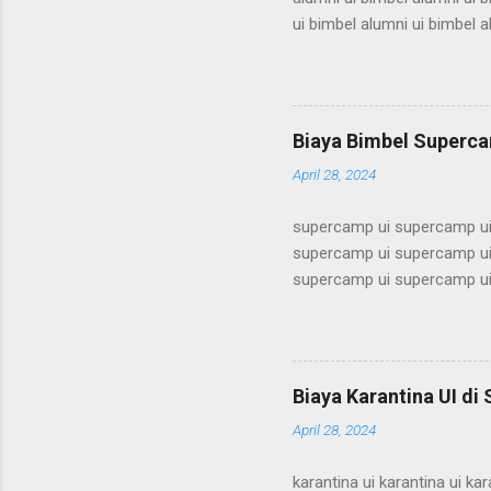
ui bimbel alumni ui bimbel a
bimbel alumni ui bimbel alum
alumni ui bimbel alumni ui b
ui bimbel alumni ui bimbel a
bimbel alumni ui bimbel alum
Biaya Bimbel Superca
alumni ui bimbel alumni ui b
April 28, 2024
supercamp ui supercamp ui
supercamp ui supercamp ui
supercamp ui supercamp ui
supercamp ui supercamp ui
supercamp ui supercamp ui
supercamp ui supercamp ui
supercamp ui supercamp ui
Biaya Karantina UI di
supercamp ui supercamp ui
April 28, 2024
supercamp ui supercamp ui
karantina ui karantina ui kar