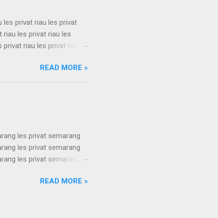
u les privat riau les privat
t riau les privat riau les
s privat riau les privat riau
u les privat riau les privat
READ MORE »
t riau les privat riau les
s privat riau les privat riau
.
arang les privat semarang
arang les privat semarang
arang les privat semarang
arang les privat semarang
READ MORE »
arang les privat semarang
arang les privat semarang
arang les privat semarang
ang les privat se...