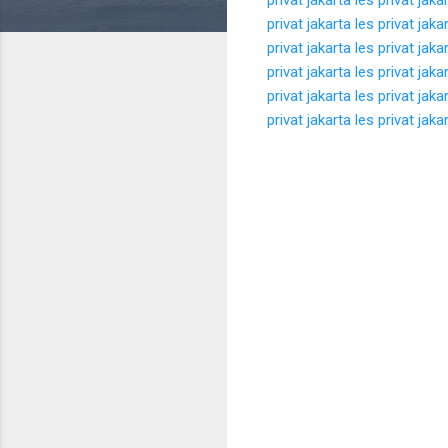
privat jakarta
les privat jaka
privat jakarta
les privat jaka
privat jakarta
les privat jaka
privat jakarta
les privat jaka
privat jakarta
les privat jaka
K
o
m
e
n
t
a
r