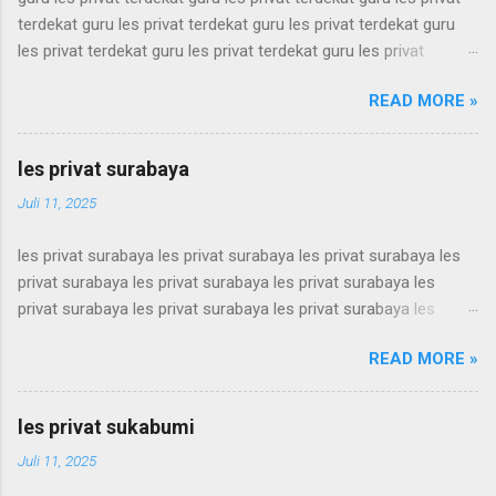
bimbel simak ui bimbel simak ui bimbel simak ui bimbel simak ui
terdekat guru les privat terdekat guru les privat terdekat guru
bimbel simak ui bimbel simak ui bimbel simak ui bimbel simak ui
les privat terdekat guru les privat terdekat guru les privat
bimbel simak ui bimbel simak ui bimbel simak ui bimbel simak ui
terdekat guru les privat terdekat guru les privat terdekat guru
bimbel simak ui bimbel simak ui bimbel simak u...
READ MORE »
les privat terdekat guru les privat terdekat guru les privat
terdekat guru les privat terdekat guru les privat terdekat guru
les privat terdekat guru les privat terdekat guru les privat
les privat surabaya
terdekat guru les privat terdekat guru les privat terdekat guru
Juli 11, 2025
les privat terdekat guru les privat terdekat guru les privat
terdekat guru les privat terdekat guru les privat terdekat guru
les privat surabaya les privat surabaya les privat surabaya les
les privat terdekat guru les privat terdekat guru les privat
privat surabaya les privat surabaya les privat surabaya les
terdekat guru les privat terdekat guru les privat terdekat guru
privat surabaya les privat surabaya les privat surabaya les
les privat terdekat guru les privat terdekat guru les privat
privat surabaya les privat surabaya les privat surabaya les
terdekat guru les privat terdekat guru les privat terdekat guru
READ MORE »
privat surabaya les privat surabaya les privat surabaya les
les privat terdekat guru les privat terdekat guru les privat
privat surabaya les privat surabaya les privat surabaya les
terdekat guru les pri...
privat surabaya les privat surabaya les privat surabaya les
les privat sukabumi
privat surabaya les privat surabaya les privat surabaya les
Juli 11, 2025
privat surabaya les privat surabaya les privat surabaya les
privat surabaya les privat surabaya les privat surabaya les