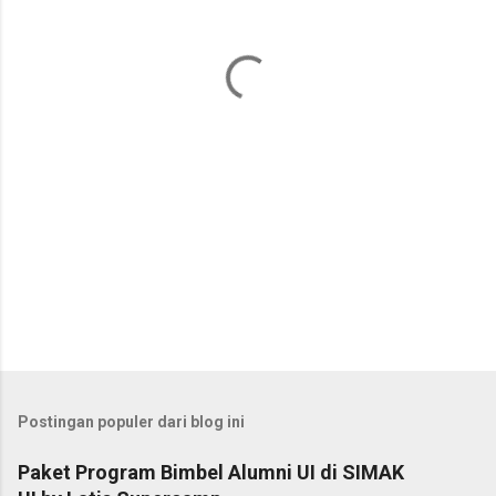
t
a
r
Postingan populer dari blog ini
Paket Program Bimbel Alumni UI di SIMAK