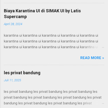
supercamp ui supercamp ui supercamp ui supercamp ui
supercamp ui supercamp ui supercamp ui supercamp ui
Biaya Karantina UI di SIMAK UI by Latis
supercamp ui supercamp ui supercamp ui supercamp ui
Supercamp
supercamp ui supercamp ui supercamp ui supercamp ui
April 28, 2024
supercamp ui supercamp ui supercamp ui supercamp ui
supercamp ui supercamp ui supercamp ui supercamp ui
karantina ui karantina ui karantina ui karantina ui karantina ui
supercamp ui supercamp ui supercamp ui supercamp ui
karantina ui karantina ui karantina ui karantina ui karantina ui
supercamp ui supercamp ui supercamp ui supercamp ui
karantina ui karantina ui karantina ui karantina ui karantina ui
supercamp ui supercamp ui supercamp ui supercamp ui
karantina ui karantina ui karantina ui karantina ui karantina ui
supercamp ui supercamp ui supercamp ui supercamp ui
READ MORE »
karantina ui karantina ui karantina ui karantina ui karantina ui
supercamp ui supercamp ui supercamp ui supercamp ui
karantina ui karantina ui karantina ui karantina ui karantina ui
supercamp ui supercamp ui supercamp ui supercamp ui
karantina ui karantina ui karantina ui karantina ui karantina ui
supercamp ui supercamp ui supercamp ui superc...
les privat bandung
karantina ui karantina ui karantina ui karantina ui karantina ui
Juli 11, 2025
karantina ui karantina ui karantina ui karantina ui karantina ui
karantina ui karantina ui karantina ui karantina ui karantina ui
les privat bandung les privat bandung les privat bandung les
karantina ui karantina ui karantina ui karantina ui karantina ui
privat bandung les privat bandung les privat bandung les privat
karantina ui karantina ui karantina ui karantina ui karantina ui
bandung les privat bandung les privat bandung les privat
karantina ui karantina ui karantina ui karantina ui karantina ui