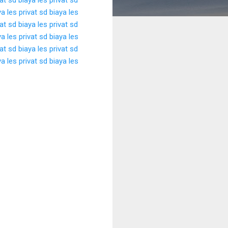
ya les privat sd
biaya les
vat sd
biaya les privat sd
ya les privat sd
biaya les
vat sd
biaya les privat sd
ya les privat sd
biaya les