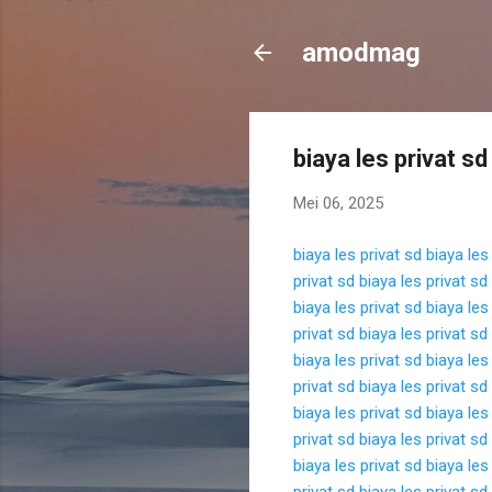
amodmag
biaya les privat sd
Mei 06, 2025
biaya les privat sd
biaya les
privat sd
biaya les privat sd
biaya les privat sd
biaya les
privat sd
biaya les privat sd
biaya les privat sd
biaya les
privat sd
biaya les privat sd
biaya les privat sd
biaya les
privat sd
biaya les privat sd
biaya les privat sd
biaya les
privat sd
biaya les privat sd