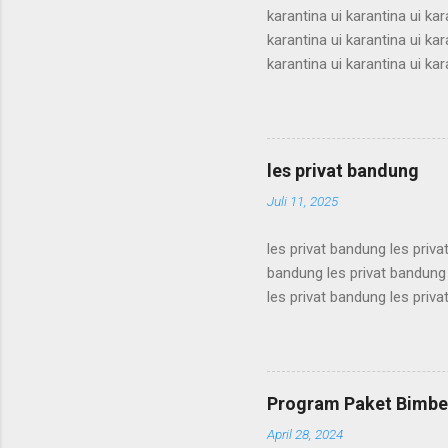
karantina ui karantina ui kar
karantina ui karantina ui kar
karantina ui karantina ui kar
karantina ui karantina ui kar
karantina ui karantina ui kar
karantina ui karantina ui kar
karantina ui karantina ui kar
les privat bandung
karantina ui karant...
Juli 11, 2025
les privat bandung les priva
bandung les privat bandung 
les privat bandung les priva
bandung les privat bandung 
les privat bandung les priva
bandung les privat bandung 
les privat bandung les priva
Program Paket Bimbel
bandung les privat bandung l
April 28, 2024