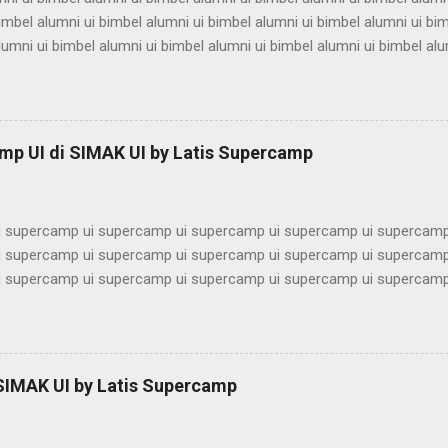
imbel alumni ui bimbel alumni ui bimbel alumni ui bimbel alumni ui bi
lumni ui bimbel alumni ui bimbel alumni ui bimbel alumni ui bimbel alu
ni ui bimbel alumni ui bimbel alumni ui bimbel alumni ui bimbel alumn
imbel alumni ui bimbel alumni ui bimbel alumni ui bimbel alumni ui bi
lumni ui bimbel alumni ui bimbel alumni ui bimbel alumni ui bimbel alu
ni ui bimbel alumni ui bimbel alumni ui bimbel alumni ui bimbel alumn
mp UI di SIMAK UI by Latis Supercamp
imbel alumni ui bimbel alumni ui bimbel alu...
 supercamp ui supercamp ui supercamp ui supercamp ui supercamp
 supercamp ui supercamp ui supercamp ui supercamp ui supercamp
 supercamp ui supercamp ui supercamp ui supercamp ui supercamp
 supercamp ui supercamp ui supercamp ui supercamp ui supercamp
 supercamp ui supercamp ui supercamp ui supercamp ui supercamp
 supercamp ui supercamp ui supercamp ui supercamp ui supercamp
 supercamp ui supercamp ui supercamp ui supercamp ui supercamp
 SIMAK UI by Latis Supercamp
 supercamp ui supercamp ui supercamp ui supercamp ui supercamp
 supercamp ui supercamp ui supercamp ui supercamp ui supercamp u