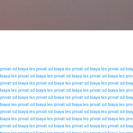
Langsung ke konten utama
 privat sd
biaya les privat sd
biaya les privat sd
biaya les privat sd
bia
biaya les privat sd
biaya les privat sd
biaya les privat sd
biaya les pri
 privat sd
biaya les privat sd
biaya les privat sd
biaya les privat sd
bia
biaya les privat sd
biaya les privat sd
biaya les privat sd
biaya les pri
 privat sd
biaya les privat sd
biaya les privat sd
biaya les privat sd
bia
biaya les privat sd
biaya les privat sd
biaya les privat sd
biaya les pri
 privat sd
biaya les privat sd
biaya les privat sd
biaya les privat sd
bia
biaya les privat sd
biaya les privat sd
biaya les privat sd
biaya les pri
 privat sd
biaya les privat sd
biaya les privat sd
biaya les privat sd
bia
biaya les privat sd
biaya les privat sd
biaya les privat sd
biaya les pri