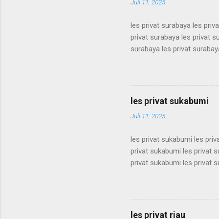
Juli 11, 2025
les privat surabaya les priv
privat surabaya les privat s
surabaya les privat surabaya
surabaya les privat surabaya
surabaya les privat surabaya
surabaya les privat surabaya
surabaya les privat surabaya
les privat sukabumi
surabaya les privat surabaya
Juli 11, 2025
les privat sukabumi les pri
privat sukabumi les privat 
privat sukabumi les privat 
privat sukabumi les privat 
privat sukabumi les privat 
privat sukabumi les privat 
privat sukabumi les privat 
les privat riau