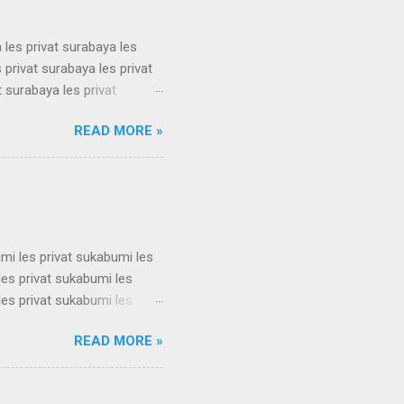
 les privat surabaya les
 privat surabaya les privat
t surabaya les privat
t surabaya les privat
READ MORE »
t surabaya les privat
t surabaya les privat
t surabaya les privat
su...
umi les privat sukabumi les
les privat sukabumi les
les privat sukabumi les
les privat sukabumi les
READ MORE »
les privat sukabumi les
les privat sukabumi les
les privat sukabumi les