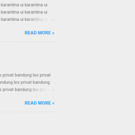
 karantina ui karantina ui
 karantina ui karantina ui
 karantina ui karantina ui
 karantina ui karantina ui
READ MORE »
 karantina ui karantina ui
 karantina ui karantina ui
 karantina ui karantina ui
s privat bandung les privat
bandung les privat bandung
s privat bandung les privat
bandung les privat bandung
READ MORE »
s privat bandung les privat
bandung les privat bandung
s privat bandung les privat