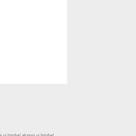
i ui bimbel alumni ui bimbel