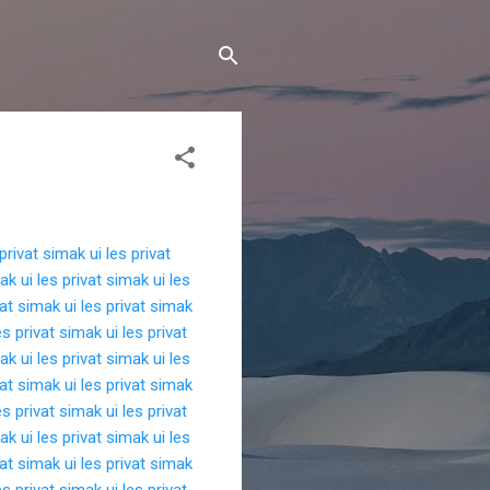
 privat simak ui
les privat
ak ui
les privat simak ui
les
vat simak ui
les privat simak
es privat simak ui
les privat
ak ui
les privat simak ui
les
vat simak ui
les privat simak
es privat simak ui
les privat
ak ui
les privat simak ui
les
vat simak ui
les privat simak
es privat simak ui
les privat