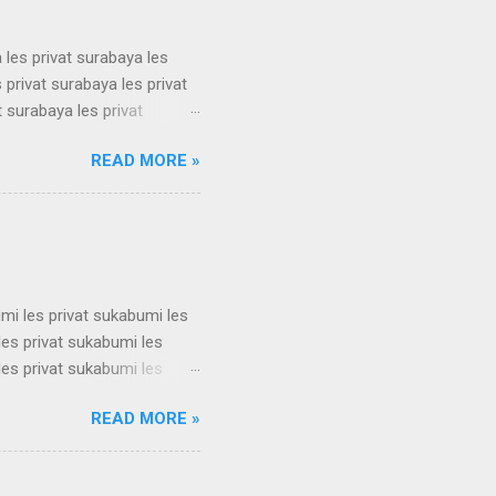
 les privat surabaya les
 privat surabaya les privat
t surabaya les privat
t surabaya les privat
READ MORE »
t surabaya les privat
t surabaya les privat
t surabaya les privat
su...
umi les privat sukabumi les
les privat sukabumi les
les privat sukabumi les
les privat sukabumi les
READ MORE »
les privat sukabumi les
les privat sukabumi les
les privat sukabumi les