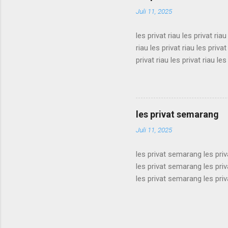
privat sukabumi les privat s
Juli 11, 2025
les privat riau les privat riau
riau les privat riau les privat
privat riau les privat riau les
les privat riau les privat riau
riau les privat riau les privat
privat riau les privat riau les
les privat riau les privat riau 
les privat semarang
Juli 11, 2025
les privat semarang les pri
les privat semarang les pri
les privat semarang les pri
les privat semarang les pri
les privat semarang les pri
les privat semarang les pri
les privat semarang les pri