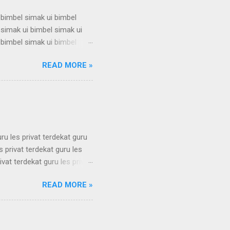
 bimbel simak ui bimbel
 simak ui bimbel simak ui
 bimbel simak ui bimbel
 simak ui bimbel simak ui
READ MORE »
 bimbel simak ui bimbel
 simak ui bimbel simak ui
 bimbel simak ui bimbel
simak u...
uru les privat terdekat guru
s privat terdekat guru les
ivat terdekat guru les privat
erdekat guru les privat
READ MORE »
erdekat guru les privat
erdekat guru les privat
erdekat guru les privat