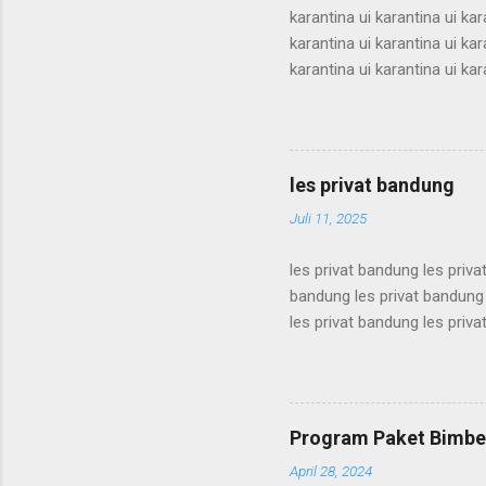
karantina ui karantina ui kar
karantina ui karantina ui kar
karantina ui karantina ui kar
karantina ui karantina ui kar
karantina ui karantina ui kar
karantina ui karantina ui kar
karantina ui karantina ui kar
les privat bandung
karantina ui karant...
Juli 11, 2025
les privat bandung les priva
bandung les privat bandung 
les privat bandung les priva
bandung les privat bandung 
les privat bandung les priva
bandung les privat bandung 
les privat bandung les priva
Program Paket Bimbel
bandung les privat bandung l
April 28, 2024