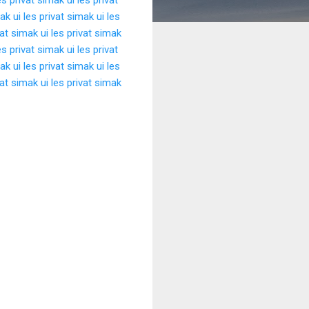
ak ui
les privat simak ui
les
vat simak ui
les privat simak
es privat simak ui
les privat
ak ui
les privat simak ui
les
vat simak ui
les privat simak