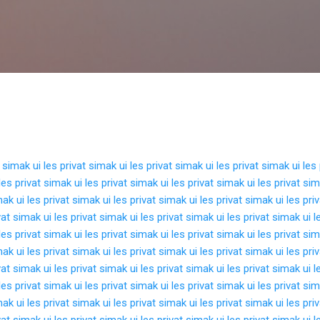
Langsung ke konten utama
t simak ui
les privat simak ui
les privat simak ui
les privat simak ui
les
les privat simak ui
les privat simak ui
les privat simak ui
les privat sim
mak ui
les privat simak ui
les privat simak ui
les privat simak ui
les pri
vat simak ui
les privat simak ui
les privat simak ui
les privat simak ui
l
les privat simak ui
les privat simak ui
les privat simak ui
les privat sim
mak ui
les privat simak ui
les privat simak ui
les privat simak ui
les pri
vat simak ui
les privat simak ui
les privat simak ui
les privat simak ui
l
les privat simak ui
les privat simak ui
les privat simak ui
les privat sim
mak ui
les privat simak ui
les privat simak ui
les privat simak ui
les pri
vat simak ui
les privat simak ui
les privat simak ui
les privat simak ui
l