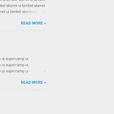
mbel alumni ui bimbel alumni
mni ui bimbel alumni ui
i ui bimbel alumni ui bimbel
READ MORE »
mbel alumni ui bimbel alumni
mni ui bimbel alumni ui
i ui bimbel alumni ui bimbel
 ui supercamp ui
 ui supercamp ui
 ui supercamp ui
 ui supercamp ui
READ MORE »
 ui supercamp ui
 ui supercamp ui
 ui supercamp ui
 ui supercamp ui
i superc...