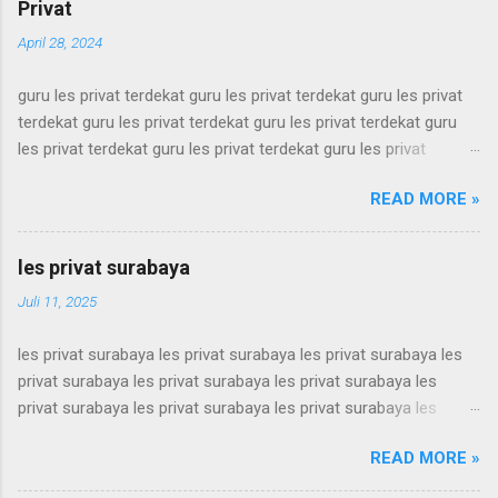
Privat
bimbel simak ui bimbel simak ui bimbel simak ui bimbel simak ui
April 28, 2024
bimbel simak ui bimbel simak ui bimbel simak ui bimbel simak ui
bimbel simak ui bimbel simak ui bimbel simak ui bimbel simak ui
guru les privat terdekat guru les privat terdekat guru les privat
bimbel simak ui bimbel simak ui bimbel simak ui bimbel simak ui
terdekat guru les privat terdekat guru les privat terdekat guru
bimbel simak ui bimbel simak ui bimbel simak ui bimbel simak ui
les privat terdekat guru les privat terdekat guru les privat
bimbel simak ui bimbel simak ui bimbel simak ui bimbel simak ui
terdekat guru les privat terdekat guru les privat terdekat guru
bimbel simak ui bimbel simak ui bimbel simak u...
READ MORE »
les privat terdekat guru les privat terdekat guru les privat
terdekat guru les privat terdekat guru les privat terdekat guru
les privat terdekat guru les privat terdekat guru les privat
les privat surabaya
terdekat guru les privat terdekat guru les privat terdekat guru
Juli 11, 2025
les privat terdekat guru les privat terdekat guru les privat
terdekat guru les privat terdekat guru les privat terdekat guru
les privat surabaya les privat surabaya les privat surabaya les
les privat terdekat guru les privat terdekat guru les privat
privat surabaya les privat surabaya les privat surabaya les
terdekat guru les privat terdekat guru les privat terdekat guru
privat surabaya les privat surabaya les privat surabaya les
les privat terdekat guru les privat terdekat guru les privat
privat surabaya les privat surabaya les privat surabaya les
terdekat guru les privat terdekat guru les privat terdekat guru
READ MORE »
privat surabaya les privat surabaya les privat surabaya les
les privat terdekat guru les privat terdekat guru les privat
privat surabaya les privat surabaya les privat surabaya les
terdekat guru les pri...