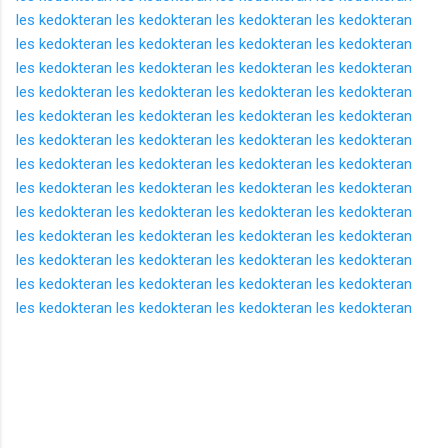
les kedokteran
les kedokteran
les kedokteran
les kedokteran
les kedokteran
les kedokteran
les kedokteran
les kedokteran
les kedokteran
les kedokteran
les kedokteran
les kedokteran
les kedokteran
les kedokteran
les kedokteran
les kedokteran
les kedokteran
les kedokteran
les kedokteran
les kedokteran
les kedokteran
les kedokteran
les kedokteran
les kedokteran
les kedokteran
les kedokteran
les kedokteran
les kedokteran
les kedokteran
les kedokteran
les kedokteran
les kedokteran
les kedokteran
les kedokteran
les kedokteran
les kedokteran
les kedokteran
les kedokteran
les kedokteran
les kedokteran
les kedokteran
les kedokteran
les kedokteran
les kedokteran
les kedokteran
les kedokteran
les kedokteran
les kedokteran
les kedokteran
les kedokteran
les kedokteran
les kedokteran
K
o