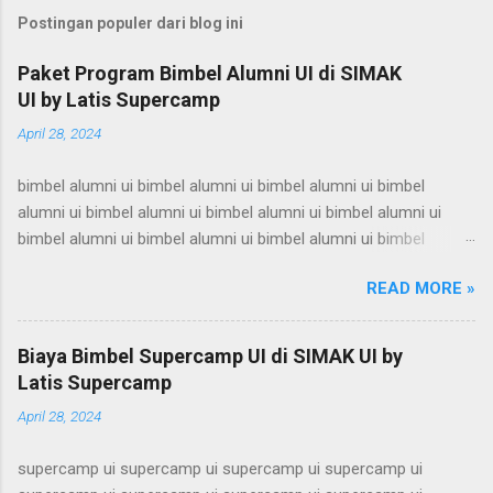
Postingan populer dari blog ini
Paket Program Bimbel Alumni UI di SIMAK
UI by Latis Supercamp
April 28, 2024
bimbel alumni ui bimbel alumni ui bimbel alumni ui bimbel
alumni ui bimbel alumni ui bimbel alumni ui bimbel alumni ui
bimbel alumni ui bimbel alumni ui bimbel alumni ui bimbel
alumni ui bimbel alumni ui bimbel alumni ui bimbel alumni ui
READ MORE »
bimbel alumni ui bimbel alumni ui bimbel alumni ui bimbel
alumni ui bimbel alumni ui bimbel alumni ui bimbel alumni ui
bimbel alumni ui bimbel alumni ui bimbel alumni ui bimbel
Biaya Bimbel Supercamp UI di SIMAK UI by
alumni ui bimbel alumni ui bimbel alumni ui bimbel alumni ui
Latis Supercamp
bimbel alumni ui bimbel alumni ui bimbel alumni ui bimbel
April 28, 2024
alumni ui bimbel alumni ui bimbel alumni ui bimbel alumni ui
bimbel alumni ui bimbel alumni ui bimbel alumni ui bimbel
supercamp ui supercamp ui supercamp ui supercamp ui
alumni ui bimbel alumni ui bimbel alumni ui bimbel alumni ui