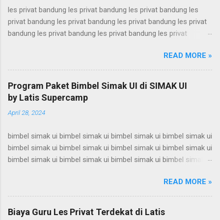
karantina ui karantina ui karantina ui karantina ui karantina ui
les privat bandung les privat bandung les privat bandung les
karantina ui karantina ui karantina ui karantina ui karantina ui
privat bandung les privat bandung les privat bandung les privat
karantina ui karantina ui karantina ui karantina ui karantina ui
bandung les privat bandung les privat bandung les privat
karantina ui karantina ui karantina ui karantina ui karantina ui
bandung les privat bandung les privat bandung les privat
karantina ui karantina ui karantina ui karantina ui karantina ui
READ MORE »
bandung les privat bandung les privat bandung les privat
karantina ui karant...
bandung les privat bandung les privat bandung les privat
bandung les privat bandung les privat bandung les privat
Program Paket Bimbel Simak UI di SIMAK UI
bandung les privat bandung les privat bandung les privat
by Latis Supercamp
bandung les privat bandung les privat bandung les privat
April 28, 2024
bandung les privat bandung les privat bandung les privat
bandung les privat bandung les privat bandung les privat
bimbel simak ui bimbel simak ui bimbel simak ui bimbel simak ui
bandung les privat bandung les privat bandung les privat
bimbel simak ui bimbel simak ui bimbel simak ui bimbel simak ui
bandung les privat bandung les privat bandung les privat
bimbel simak ui bimbel simak ui bimbel simak ui bimbel simak ui
bandung les privat bandung les privat bandung les privat
bimbel simak ui bimbel simak ui bimbel simak ui bimbel simak ui
bandung les privat bandung les privat bandung les privat
READ MORE »
bimbel simak ui bimbel simak ui bimbel simak ui bimbel simak ui
bandung les privat bandung les privat bandung les privat
bimbel simak ui bimbel simak ui bimbel simak ui bimbel simak ui
bandung les privat bandung ...
bimbel simak ui bimbel simak ui bimbel simak ui bimbel simak ui
Biaya Guru Les Privat Terdekat di Latis
bimbel simak ui bimbel simak ui bimbel simak ui bimbel simak ui