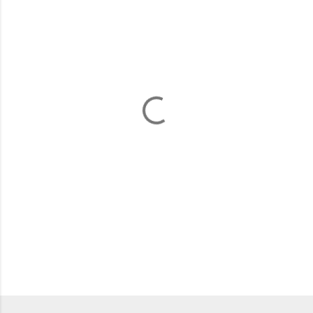
m
e
n
t
a
r