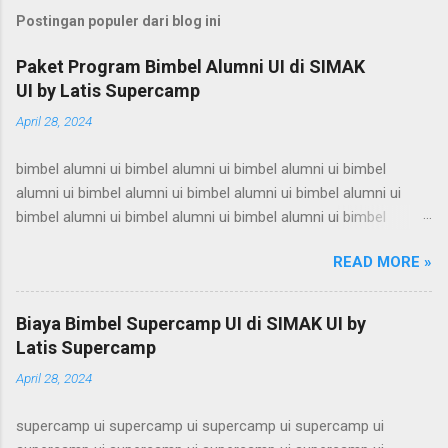
Postingan populer dari blog ini
Paket Program Bimbel Alumni UI di SIMAK
UI by Latis Supercamp
April 28, 2024
bimbel alumni ui bimbel alumni ui bimbel alumni ui bimbel
alumni ui bimbel alumni ui bimbel alumni ui bimbel alumni ui
bimbel alumni ui bimbel alumni ui bimbel alumni ui bimbel
alumni ui bimbel alumni ui bimbel alumni ui bimbel alumni ui
READ MORE »
bimbel alumni ui bimbel alumni ui bimbel alumni ui bimbel
alumni ui bimbel alumni ui bimbel alumni ui bimbel alumni ui
bimbel alumni ui bimbel alumni ui bimbel alumni ui bimbel
Biaya Bimbel Supercamp UI di SIMAK UI by
alumni ui bimbel alumni ui bimbel alumni ui bimbel alumni ui
Latis Supercamp
bimbel alumni ui bimbel alumni ui bimbel alumni ui bimbel
April 28, 2024
alumni ui bimbel alumni ui bimbel alumni ui bimbel alumni ui
bimbel alumni ui bimbel alumni ui bimbel alumni ui bimbel
supercamp ui supercamp ui supercamp ui supercamp ui
alumni ui bimbel alumni ui bimbel alumni ui bimbel alumni ui