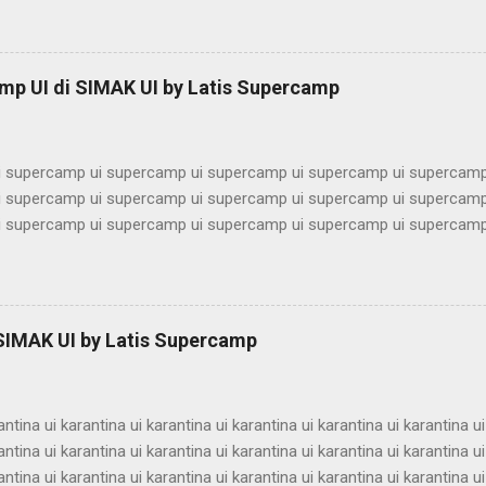
imbel alumni ui bimbel alumni ui bimbel alumni ui bimbel alumni ui bi
lumni ui bimbel alumni ui bimbel alumni ui bimbel alumni ui bimbel alu
ni ui bimbel alumni ui bimbel alumni ui bimbel alumni ui bimbel alumn
mp UI di SIMAK UI by Latis Supercamp
imbel alumni ui bimbel alumni ui bimbel alu...
 supercamp ui supercamp ui supercamp ui supercamp ui supercamp
 supercamp ui supercamp ui supercamp ui supercamp ui supercamp
 supercamp ui supercamp ui supercamp ui supercamp ui supercamp
 supercamp ui supercamp ui supercamp ui supercamp ui supercamp
 supercamp ui supercamp ui supercamp ui supercamp ui supercamp
 supercamp ui supercamp ui supercamp ui supercamp ui supercamp
 supercamp ui supercamp ui supercamp ui supercamp ui supercamp
 SIMAK UI by Latis Supercamp
 supercamp ui supercamp ui supercamp ui supercamp ui supercamp
 supercamp ui supercamp ui supercamp ui supercamp ui supercamp u
antina ui karantina ui karantina ui karantina ui karantina ui karantina ui
antina ui karantina ui karantina ui karantina ui karantina ui karantina ui
antina ui karantina ui karantina ui karantina ui karantina ui karantina ui