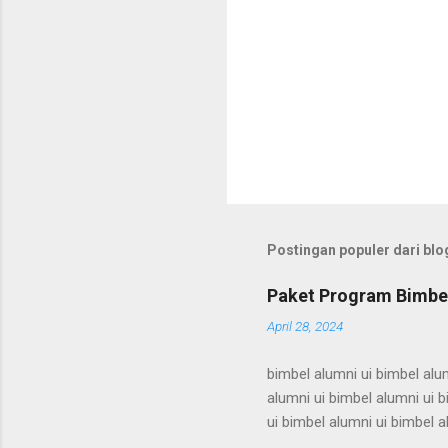
Postingan populer dari blog
Paket Program Bimbel
April 28, 2024
bimbel alumni ui bimbel alum
alumni ui bimbel alumni ui b
ui bimbel alumni ui bimbel a
bimbel alumni ui bimbel alum