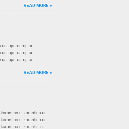
READ MORE »
mbel alumni ui bimbel alumni
mni ui bimbel alumni ui
i ui bimbel alumni ui bimbel
 ui supercamp ui
 ui supercamp ui
 ui supercamp ui
 ui supercamp ui
READ MORE »
 ui supercamp ui
 ui supercamp ui
 ui supercamp ui
 ui supercamp ui
i superc...
 karantina ui karantina ui
 karantina ui karantina ui
 karantina ui karantina ui