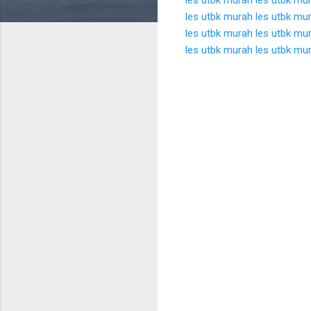
les utbk murah
les utbk mu
les utbk murah
les utbk mu
les utbk murah
les utbk mu
K
o
m
e
n
t
a
r