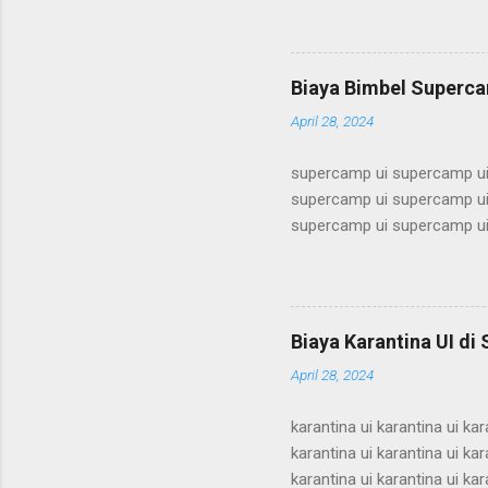
alumni ui bimbel alumni ui b
ui bimbel alumni ui bimbel a
bimbel alumni ui bimbel alum
Biaya Bimbel Superca
alumni ui bimbel alumni ui b
April 28, 2024
supercamp ui supercamp ui
supercamp ui supercamp ui
supercamp ui supercamp ui
supercamp ui supercamp ui
supercamp ui supercamp ui
supercamp ui supercamp ui
supercamp ui supercamp ui
Biaya Karantina UI di
supercamp ui supercamp ui
April 28, 2024
supercamp ui supercamp ui
karantina ui karantina ui kar
karantina ui karantina ui kar
karantina ui karantina ui kar