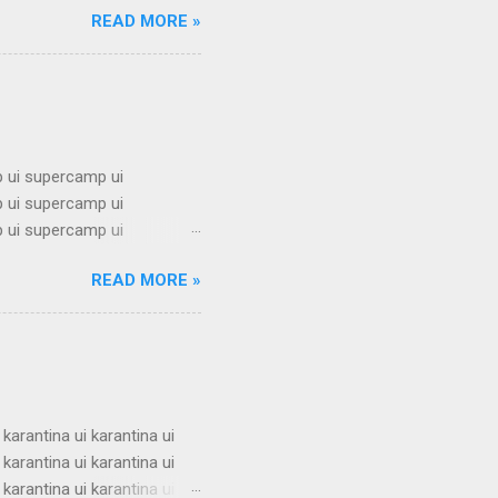
READ MORE »
mbel alumni ui bimbel alumni
mni ui bimbel alumni ui
i ui bimbel alumni ui bimbel
 ui supercamp ui
 ui supercamp ui
 ui supercamp ui
 ui supercamp ui
READ MORE »
 ui supercamp ui
 ui supercamp ui
 ui supercamp ui
 ui supercamp ui
i superc...
 karantina ui karantina ui
 karantina ui karantina ui
 karantina ui karantina ui