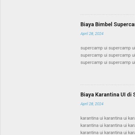
alumni ui bimbel alumni ui b
ui bimbel alumni ui bimbel a
bimbel alumni ui bimbel alum
Biaya Bimbel Superca
alumni ui bimbel alumni ui b
April 28, 2024
supercamp ui supercamp ui
supercamp ui supercamp ui
supercamp ui supercamp ui
supercamp ui supercamp ui
supercamp ui supercamp ui
supercamp ui supercamp ui
supercamp ui supercamp ui
Biaya Karantina UI di
supercamp ui supercamp ui
April 28, 2024
supercamp ui supercamp ui
karantina ui karantina ui kar
karantina ui karantina ui kar
karantina ui karantina ui kar