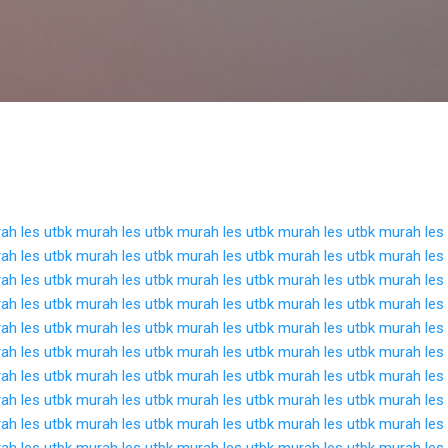
Langsung ke konten utama
rah
les utbk murah
les utbk murah
les utbk murah
les utbk murah
les
rah
les utbk murah
les utbk murah
les utbk murah
les utbk murah
les
rah
les utbk murah
les utbk murah
les utbk murah
les utbk murah
les
rah
les utbk murah
les utbk murah
les utbk murah
les utbk murah
les
rah
les utbk murah
les utbk murah
les utbk murah
les utbk murah
les
rah
les utbk murah
les utbk murah
les utbk murah
les utbk murah
les
rah
les utbk murah
les utbk murah
les utbk murah
les utbk murah
les
rah
les utbk murah
les utbk murah
les utbk murah
les utbk murah
les
rah
les utbk murah
les utbk murah
les utbk murah
les utbk murah
les
rah
les utbk murah
les utbk murah
les utbk murah
les utbk murah
les