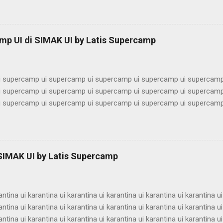
imbel alumni ui bimbel alumni ui bimbel alumni ui bimbel alumni ui bi
lumni ui bimbel alumni ui bimbel alumni ui bimbel alumni ui bimbel alu
ni ui bimbel alumni ui bimbel alumni ui bimbel alumni ui bimbel alumn
mp UI di SIMAK UI by Latis Supercamp
imbel alumni ui bimbel alumni ui bimbel alu...
 supercamp ui supercamp ui supercamp ui supercamp ui supercamp
 supercamp ui supercamp ui supercamp ui supercamp ui supercamp
 supercamp ui supercamp ui supercamp ui supercamp ui supercamp
 supercamp ui supercamp ui supercamp ui supercamp ui supercamp
 supercamp ui supercamp ui supercamp ui supercamp ui supercamp
 supercamp ui supercamp ui supercamp ui supercamp ui supercamp
 supercamp ui supercamp ui supercamp ui supercamp ui supercamp
 SIMAK UI by Latis Supercamp
 supercamp ui supercamp ui supercamp ui supercamp ui supercamp
 supercamp ui supercamp ui supercamp ui supercamp ui supercamp u
antina ui karantina ui karantina ui karantina ui karantina ui karantina ui
antina ui karantina ui karantina ui karantina ui karantina ui karantina ui
antina ui karantina ui karantina ui karantina ui karantina ui karantina ui