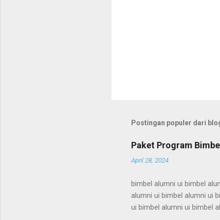
Postingan populer dari blog
Paket Program Bimbel
April 28, 2024
bimbel alumni ui bimbel alum
alumni ui bimbel alumni ui b
ui bimbel alumni ui bimbel a
bimbel alumni ui bimbel alum