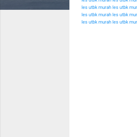
les utbk murah
les utbk mu
les utbk murah
les utbk mu
les utbk murah
les utbk mu
K
o
m
e
n
t
a
r