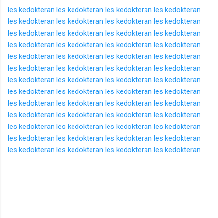
les kedokteran
les kedokteran
les kedokteran
les kedokteran
les kedokteran
les kedokteran
les kedokteran
les kedokteran
les kedokteran
les kedokteran
les kedokteran
les kedokteran
les kedokteran
les kedokteran
les kedokteran
les kedokteran
les kedokteran
les kedokteran
les kedokteran
les kedokteran
les kedokteran
les kedokteran
les kedokteran
les kedokteran
les kedokteran
les kedokteran
les kedokteran
les kedokteran
les kedokteran
les kedokteran
les kedokteran
les kedokteran
les kedokteran
les kedokteran
les kedokteran
les kedokteran
les kedokteran
les kedokteran
les kedokteran
les kedokteran
les kedokteran
les kedokteran
les kedokteran
les kedokteran
les kedokteran
les kedokteran
les kedokteran
les kedokteran
les kedokteran
les kedokteran
les kedokteran
les kedokteran
K
o