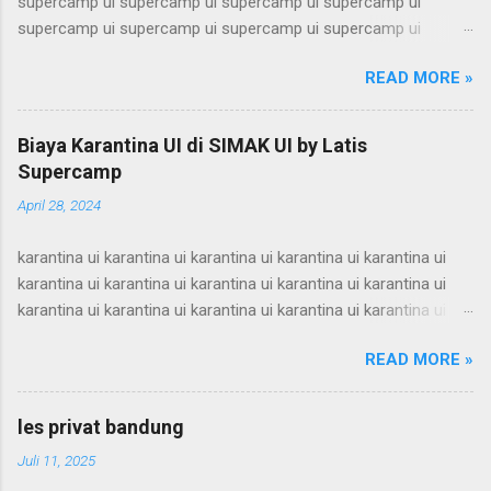
supercamp ui supercamp ui supercamp ui supercamp ui
bimbel alumni ui bimbel alumni ui bimbel alumni ui bimbel
supercamp ui supercamp ui supercamp ui supercamp ui
alumni ui bimbel alumni ui bimbel alumni ui bimbel alumni ui
supercamp ui supercamp ui supercamp ui supercamp ui
bimbel alumni ui bimbel alumni ui bimbel alumni ui bimbel
READ MORE »
supercamp ui supercamp ui supercamp ui supercamp ui
alumni ui bimbel alumni ui bimbel alumni ui bimbel alu...
supercamp ui supercamp ui supercamp ui supercamp ui
supercamp ui supercamp ui supercamp ui supercamp ui
Biaya Karantina UI di SIMAK UI by Latis
supercamp ui supercamp ui supercamp ui supercamp ui
Supercamp
supercamp ui supercamp ui supercamp ui supercamp ui
April 28, 2024
supercamp ui supercamp ui supercamp ui supercamp ui
supercamp ui supercamp ui supercamp ui supercamp ui
karantina ui karantina ui karantina ui karantina ui karantina ui
supercamp ui supercamp ui supercamp ui supercamp ui
karantina ui karantina ui karantina ui karantina ui karantina ui
supercamp ui supercamp ui supercamp ui supercamp ui
karantina ui karantina ui karantina ui karantina ui karantina ui
supercamp ui supercamp ui supercamp ui supercamp ui
karantina ui karantina ui karantina ui karantina ui karantina ui
supercamp ui supercamp ui supercamp ui supercamp ui
READ MORE »
karantina ui karantina ui karantina ui karantina ui karantina ui
supercamp ui supercamp ui supercamp ui supercamp ui
karantina ui karantina ui karantina ui karantina ui karantina ui
supercamp ui supercamp ui supercamp ui supercamp ui
karantina ui karantina ui karantina ui karantina ui karantina ui
supercamp ui supercamp ui supercamp ui superc...
les privat bandung
karantina ui karantina ui karantina ui karantina ui karantina ui
Juli 11, 2025
karantina ui karantina ui karantina ui karantina ui karantina ui