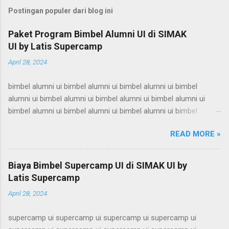
Postingan populer dari blog ini
Paket Program Bimbel Alumni UI di SIMAK
UI by Latis Supercamp
April 28, 2024
bimbel alumni ui bimbel alumni ui bimbel alumni ui bimbel
alumni ui bimbel alumni ui bimbel alumni ui bimbel alumni ui
bimbel alumni ui bimbel alumni ui bimbel alumni ui bimbel
alumni ui bimbel alumni ui bimbel alumni ui bimbel alumni ui
READ MORE »
bimbel alumni ui bimbel alumni ui bimbel alumni ui bimbel
alumni ui bimbel alumni ui bimbel alumni ui bimbel alumni ui
bimbel alumni ui bimbel alumni ui bimbel alumni ui bimbel
Biaya Bimbel Supercamp UI di SIMAK UI by
alumni ui bimbel alumni ui bimbel alumni ui bimbel alumni ui
Latis Supercamp
bimbel alumni ui bimbel alumni ui bimbel alumni ui bimbel
April 28, 2024
alumni ui bimbel alumni ui bimbel alumni ui bimbel alumni ui
bimbel alumni ui bimbel alumni ui bimbel alumni ui bimbel
supercamp ui supercamp ui supercamp ui supercamp ui
alumni ui bimbel alumni ui bimbel alumni ui bimbel alumni ui