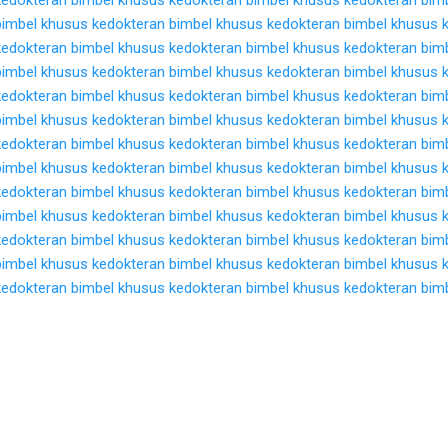
bimbel khusus kedokteran
bimbel khusus kedokteran
bimbel khusus 
kedokteran
bimbel khusus kedokteran
bimbel khusus kedokteran
bim
bimbel khusus kedokteran
bimbel khusus kedokteran
bimbel khusus 
kedokteran
bimbel khusus kedokteran
bimbel khusus kedokteran
bim
bimbel khusus kedokteran
bimbel khusus kedokteran
bimbel khusus 
kedokteran
bimbel khusus kedokteran
bimbel khusus kedokteran
bim
bimbel khusus kedokteran
bimbel khusus kedokteran
bimbel khusus 
kedokteran
bimbel khusus kedokteran
bimbel khusus kedokteran
bim
bimbel khusus kedokteran
bimbel khusus kedokteran
bimbel khusus 
kedokteran
bimbel khusus kedokteran
bimbel khusus kedokteran
bim
bimbel khusus kedokteran
bimbel khusus kedokteran
bimbel khusus 
kedokteran
bimbel khusus kedokteran
bimbel khusus kedokteran
bim