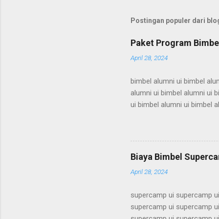
Postingan populer dari blog
Paket Program Bimbel
April 28, 2024
bimbel alumni ui bimbel alum
alumni ui bimbel alumni ui b
ui bimbel alumni ui bimbel a
bimbel alumni ui bimbel alum
alumni ui bimbel alumni ui b
ui bimbel alumni ui bimbel a
bimbel alumni ui bimbel alum
Biaya Bimbel Superca
alumni ui bimbel alumni ui b
April 28, 2024
supercamp ui supercamp ui
supercamp ui supercamp ui
supercamp ui supercamp ui