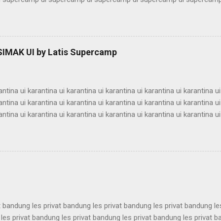
 supercamp ui supercamp ui supercamp ui supercamp ui supercamp
 supercamp ui supercamp ui supercamp ui supercamp ui supercamp
 supercamp ui supercamp ui supercamp ui supercamp ui supercamp
 supercamp ui supercamp ui supercamp ui supercamp ui supercamp
 SIMAK UI by Latis Supercamp
 supercamp ui supercamp ui supercamp ui supercamp ui supercamp
 supercamp ui supercamp ui supercamp ui supercamp ui supercamp u
antina ui karantina ui karantina ui karantina ui karantina ui karantina ui
antina ui karantina ui karantina ui karantina ui karantina ui karantina ui
antina ui karantina ui karantina ui karantina ui karantina ui karantina ui
antina ui karantina ui karantina ui karantina ui karantina ui karantina ui
antina ui karantina ui karantina ui karantina ui karantina ui karantina ui
antina ui karantina ui karantina ui karantina ui karantina ui karantina ui
antina ui karantina ui karantina ui karantina ui karantina ui karantina ui
t bandung les privat bandung les privat bandung les privat bandung le
les privat bandung les privat bandung les privat bandung les privat 