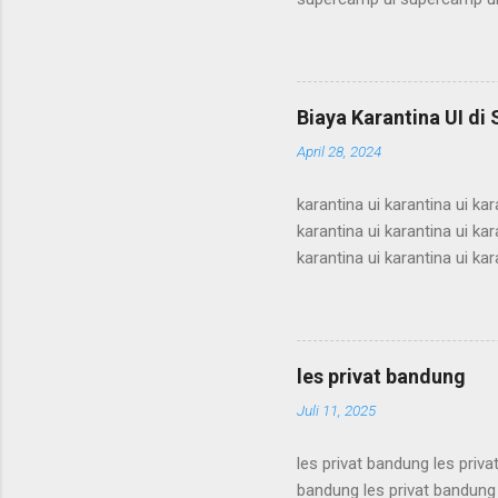
supercamp ui supercamp ui
supercamp ui supercamp ui
supercamp ui supercamp ui
supercamp ui supercamp ui
Biaya Karantina UI di
supercamp ui supercamp ui
April 28, 2024
supercamp ui supercamp ui
karantina ui karantina ui kar
karantina ui karantina ui kar
karantina ui karantina ui kar
karantina ui karantina ui kar
karantina ui karantina ui kar
karantina ui karantina ui kar
karantina ui karantina ui kar
les privat bandung
karantina ui karant...
Juli 11, 2025
les privat bandung les priva
bandung les privat bandung 