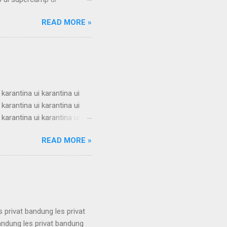
 ui supercamp ui
READ MORE »
 ui supercamp ui
 ui supercamp ui
 ui supercamp ui
 ui supercamp ui
i superc...
 karantina ui karantina ui
 karantina ui karantina ui
 karantina ui karantina ui
 karantina ui karantina ui
READ MORE »
 karantina ui karantina ui
 karantina ui karantina ui
 karantina ui karantina ui
s privat bandung les privat
bandung les privat bandung