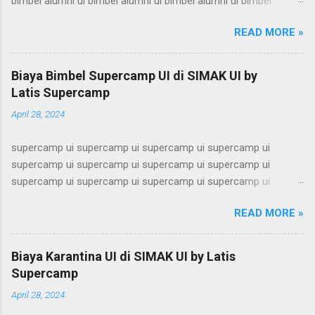
bimbel alumni ui bimbel alumni ui bimbel alumni ui bimbel
alumni ui bimbel alumni ui bimbel alumni ui bimbel alumni ui
READ MORE »
bimbel alumni ui bimbel alumni ui bimbel alumni ui bimbel
alumni ui bimbel alumni ui bimbel alumni ui bimbel alumni ui
bimbel alumni ui bimbel alumni ui bimbel alumni ui bimbel
Biaya Bimbel Supercamp UI di SIMAK UI by
alumni ui bimbel alumni ui bimbel alumni ui bimbel alumni ui
Latis Supercamp
bimbel alumni ui bimbel alumni ui bimbel alumni ui bimbel
April 28, 2024
alumni ui bimbel alumni ui bimbel alumni ui bimbel alumni ui
bimbel alumni ui bimbel alumni ui bimbel alumni ui bimbel
supercamp ui supercamp ui supercamp ui supercamp ui
alumni ui bimbel alumni ui bimbel alumni ui bimbel alumni ui
supercamp ui supercamp ui supercamp ui supercamp ui
bimbel alumni ui bimbel alumni ui bimbel alumni ui bimbel
supercamp ui supercamp ui supercamp ui supercamp ui
alumni ui bimbel alumni ui bimbel alumni ui bimbel alumni ui
supercamp ui supercamp ui supercamp ui supercamp ui
bimbel alumni ui bimbel alumni ui bimbel alumni ui bimbel
READ MORE »
supercamp ui supercamp ui supercamp ui supercamp ui
alumni ui bimbel alumni ui bimbel alumni ui bimbel alu...
supercamp ui supercamp ui supercamp ui supercamp ui
supercamp ui supercamp ui supercamp ui supercamp ui
Biaya Karantina UI di SIMAK UI by Latis
supercamp ui supercamp ui supercamp ui supercamp ui
Supercamp
supercamp ui supercamp ui supercamp ui supercamp ui
April 28, 2024
supercamp ui supercamp ui supercamp ui supercamp ui