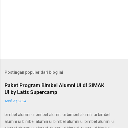
Postingan populer dari blog ini
Paket Program Bimbel Alumni UI di SIMAK
UI by Latis Supercamp
April 28, 2024
bimbel alumni ui bimbel alumni ui bimbel alumni ui bimbel
alumni ui bimbel alumni ui bimbel alumni ui bimbel alumni ui