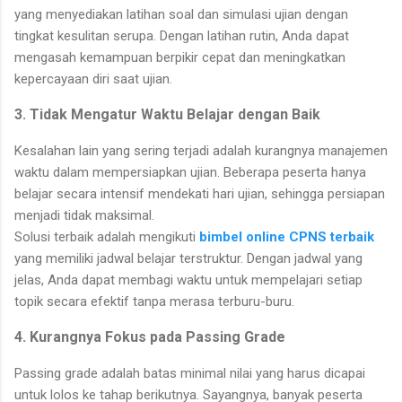
yang menyediakan latihan soal dan simulasi ujian dengan
tingkat kesulitan serupa. Dengan latihan rutin, Anda dapat
mengasah kemampuan berpikir cepat dan meningkatkan
kepercayaan diri saat ujian.
3.
Tidak Mengatur Waktu Belajar dengan Baik
Kesalahan lain yang sering terjadi adalah kurangnya manajemen
waktu dalam mempersiapkan ujian. Beberapa peserta hanya
belajar secara intensif mendekati hari ujian, sehingga persiapan
menjadi tidak maksimal.
Solusi terbaik adalah mengikuti
bimbel online CPNS terbaik
yang memiliki jadwal belajar terstruktur. Dengan jadwal yang
jelas, Anda dapat membagi waktu untuk mempelajari setiap
topik secara efektif tanpa merasa terburu-buru.
4.
Kurangnya Fokus pada Passing Grade
Passing grade adalah batas minimal nilai yang harus dicapai
untuk lolos ke tahap berikutnya. Sayangnya, banyak peserta