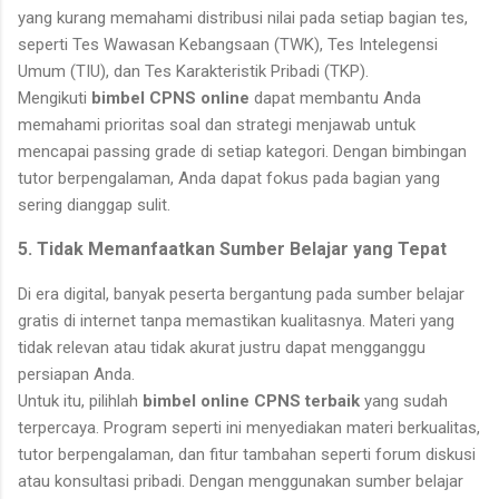
yang kurang memahami distribusi nilai pada setiap bagian tes,
seperti Tes Wawasan Kebangsaan (TWK), Tes Intelegensi
Umum (TIU), dan Tes Karakteristik Pribadi (TKP).
Mengikuti
bimbel CPNS online
dapat membantu Anda
memahami prioritas soal dan strategi menjawab untuk
mencapai passing grade di setiap kategori. Dengan bimbingan
tutor berpengalaman, Anda dapat fokus pada bagian yang
sering dianggap sulit.
5.
Tidak Memanfaatkan Sumber Belajar yang Tepat
Di era digital, banyak peserta bergantung pada sumber belajar
gratis di internet tanpa memastikan kualitasnya. Materi yang
tidak relevan atau tidak akurat justru dapat mengganggu
persiapan Anda.
Untuk itu, pilihlah
bimbel online CPNS terbaik
yang sudah
terpercaya. Program seperti ini menyediakan materi berkualitas,
tutor berpengalaman, dan fitur tambahan seperti forum diskusi
atau konsultasi pribadi. Dengan menggunakan sumber belajar