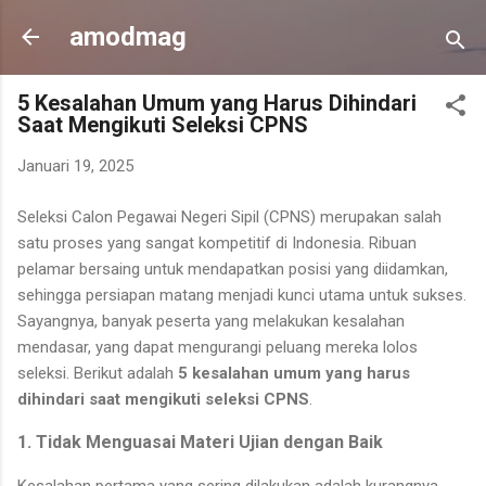
Langsung ke konten utama
amodmag
5 Kesalahan Umum yang Harus Dihindari
Saat Mengikuti Seleksi CPNS
Januari 19, 2025
Seleksi Calon Pegawai Negeri Sipil (CPNS) merupakan salah
satu proses yang sangat kompetitif di Indonesia. Ribuan
pelamar bersaing untuk mendapatkan posisi yang diidamkan,
sehingga persiapan matang menjadi kunci utama untuk sukses.
Sayangnya, banyak peserta yang melakukan kesalahan
mendasar, yang dapat mengurangi peluang mereka lolos
seleksi. Berikut adalah
5 kesalahan umum yang harus
dihindari saat mengikuti seleksi CPNS
.
1.
Tidak Menguasai Materi Ujian dengan Baik
Kesalahan pertama yang sering dilakukan adalah kurangnya