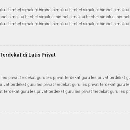
k ui bimbel simak ui bimbel simak ui bimbel simak ui bimbel simak ui
mbel simak ui bimbel simak ui bimbel simak ui bimbel simak ui bimbel
k ui bimbel simak ui bimbel simak ui bimbel simak ui bimbel simak ui
mbel simak ui bimbel simak ui bimbel simak ui bimbel simak ui bimbel
k ui bimbel simak ui bimbel simak ui bimbel simak ui bimbel simak ui
mbel simak ui bimbel simak ui bimbel simak ui bimbel simak ui bimbel
k ui bimbel simak ui bimbel simak ui bimbel simak ui bimbel simak ui
Terdekat di Latis Privat
mbel simak ui bimbel simak ui bimbel simak ui bimbel simak ui bimbel 
 les privat terdekat guru les privat terdekat guru les privat terdekat g
privat terdekat guru les privat terdekat guru les privat terdekat guru le
at terdekat guru les privat terdekat guru les privat terdekat guru les pr
ekat guru les privat terdekat guru les privat terdekat guru les privat t
ekat guru les privat terdekat guru les privat terdekat guru les privat t
ekat guru les privat terdekat guru les privat terdekat guru les privat t
ekat guru les privat terdekat guru les privat terdekat guru les privat t
ekat guru les privat terdekat guru les pri...