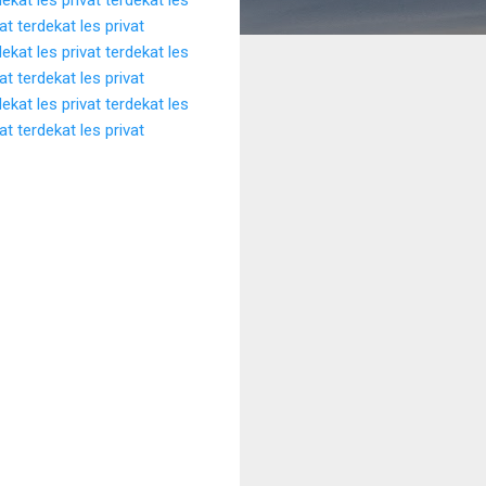
vat terdekat
les privat
dekat
les privat terdekat
les
vat terdekat
les privat
dekat
les privat terdekat
les
vat terdekat
les privat