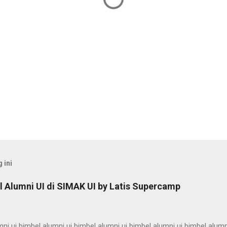
 ini
 Alumni UI di SIMAK UI by Latis Supercamp
ni ui bimbel alumni ui bimbel alumni ui bimbel alumni ui bimbel alumn