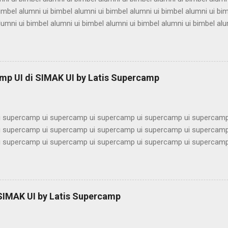
imbel alumni ui bimbel alumni ui bimbel alumni ui bimbel alumni ui bi
lumni ui bimbel alumni ui bimbel alumni ui bimbel alumni ui bimbel alu
ni ui bimbel alumni ui bimbel alumni ui bimbel alumni ui bimbel alumn
imbel alumni ui bimbel alumni ui bimbel alumni ui bimbel alumni ui bi
lumni ui bimbel alumni ui bimbel alumni ui bimbel alumni ui bimbel alu
ni ui bimbel alumni ui bimbel alumni ui bimbel alumni ui bimbel alumn
mp UI di SIMAK UI by Latis Supercamp
imbel alumni ui bimbel alumni ui bimbel alu...
 supercamp ui supercamp ui supercamp ui supercamp ui supercamp
 supercamp ui supercamp ui supercamp ui supercamp ui supercamp
 supercamp ui supercamp ui supercamp ui supercamp ui supercamp
 supercamp ui supercamp ui supercamp ui supercamp ui supercamp
 supercamp ui supercamp ui supercamp ui supercamp ui supercamp
 supercamp ui supercamp ui supercamp ui supercamp ui supercamp
 supercamp ui supercamp ui supercamp ui supercamp ui supercamp
 SIMAK UI by Latis Supercamp
 supercamp ui supercamp ui supercamp ui supercamp ui supercamp
 supercamp ui supercamp ui supercamp ui supercamp ui supercamp u