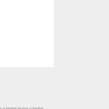
i ui bimbel alumni ui bimbel