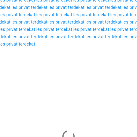
rdekat
les privat terdekat
les privat terdekat
les privat terdekat
les pri
les privat terdekat
les privat terdekat
les privat terdekat
les privat ter
rdekat
les privat terdekat
les privat terdekat
les privat terdekat
les pri
les privat terdekat
les privat terdekat
les privat terdekat
les privat ter
rdekat
les privat terdekat
les privat terdekat
les privat terdekat
les pri
les privat terdekat