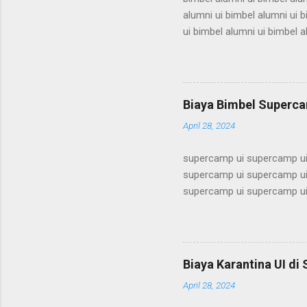
alumni ui bimbel alumni ui b
ui bimbel alumni ui bimbel a
bimbel alumni ui bimbel alum
alumni ui bimbel alumni ui b
ui bimbel alumni ui bimbel a
bimbel alumni ui bimbel alum
Biaya Bimbel Superca
alumni ui bimbel alumni ui b
April 28, 2024
supercamp ui supercamp ui
supercamp ui supercamp ui
supercamp ui supercamp ui
supercamp ui supercamp ui
supercamp ui supercamp ui
supercamp ui supercamp ui
supercamp ui supercamp ui
Biaya Karantina UI di
supercamp ui supercamp ui
April 28, 2024
supercamp ui supercamp ui