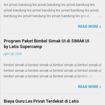
karantina ui karantina ui karantina ui karantina ui karantina ui
les privat bandung les privat bandung les privat bandung les
karantina ui karantina ui karantina ui karantina ui karantina ui
privat bandung les privat bandung les privat bandung les privat
karantina ui karantina ui karantina ui karantina ui karantina ui
bandung les privat bandung les privat bandung les privat
karantina ui karantina ui karantina ui karantina ui karantina ui
bandung les privat bandung les privat bandung les privat
karantina ui karantina ui karantina ui karantina ui karantina ui
READ MORE »
bandung les privat bandung les privat bandung les privat
karantina ui karant...
bandung les privat bandung les privat bandung les privat
bandung les privat bandung les privat bandung les privat
Program Paket Bimbel Simak UI di SIMAK UI
bandung les privat bandung les privat bandung les privat
by Latis Supercamp
bandung les privat bandung les privat bandung les privat
April 28, 2024
bandung les privat bandung les privat bandung les privat
bandung les privat bandung les privat bandung les privat
bimbel simak ui bimbel simak ui bimbel simak ui bimbel simak ui
bandung les privat bandung les privat bandung les privat
bimbel simak ui bimbel simak ui bimbel simak ui bimbel simak ui
bandung les privat bandung les privat bandung les privat
bimbel simak ui bimbel simak ui bimbel simak ui bimbel simak ui
bandung les privat bandung les privat bandung les privat
bimbel simak ui bimbel simak ui bimbel simak ui bimbel simak ui
bandung les privat bandung les privat bandung les privat
READ MORE »
bimbel simak ui bimbel simak ui bimbel simak ui bimbel simak ui
bandung les privat bandung les privat bandung les privat
bimbel simak ui bimbel simak ui bimbel simak ui bimbel simak ui
bandung les privat bandung ...
bimbel simak ui bimbel simak ui bimbel simak ui bimbel simak ui
Biaya Guru Les Privat Terdekat di Latis
bimbel simak ui bimbel simak ui bimbel simak ui bimbel simak ui