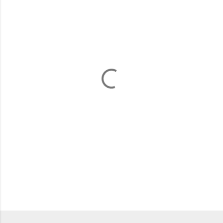
m
e
n
t
a
r