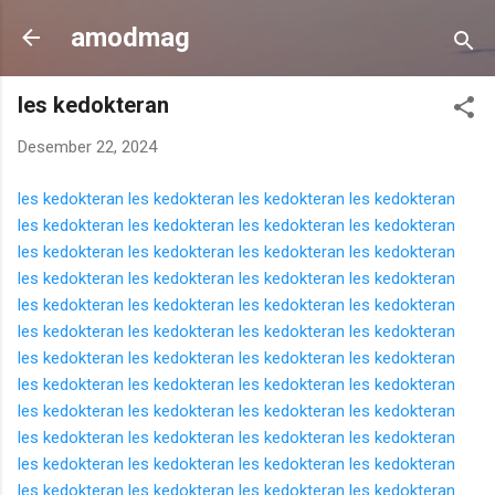
Langsung ke konten utama
amodmag
les kedokteran
Desember 22, 2024
les kedokteran
les kedokteran
les kedokteran
les kedokteran
les kedokteran
les kedokteran
les kedokteran
les kedokteran
les kedokteran
les kedokteran
les kedokteran
les kedokteran
les kedokteran
les kedokteran
les kedokteran
les kedokteran
les kedokteran
les kedokteran
les kedokteran
les kedokteran
les kedokteran
les kedokteran
les kedokteran
les kedokteran
les kedokteran
les kedokteran
les kedokteran
les kedokteran
les kedokteran
les kedokteran
les kedokteran
les kedokteran
les kedokteran
les kedokteran
les kedokteran
les kedokteran
les kedokteran
les kedokteran
les kedokteran
les kedokteran
les kedokteran
les kedokteran
les kedokteran
les kedokteran
les kedokteran
les kedokteran
les kedokteran
les kedokteran