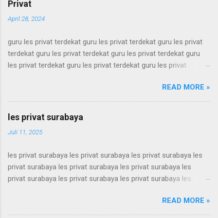
Privat
bimbel simak ui bimbel simak ui bimbel simak ui bimbel simak ui
April 28, 2024
bimbel simak ui bimbel simak ui bimbel simak ui bimbel simak ui
bimbel simak ui bimbel simak ui bimbel simak ui bimbel simak ui
guru les privat terdekat guru les privat terdekat guru les privat
bimbel simak ui bimbel simak ui bimbel simak ui bimbel simak ui
terdekat guru les privat terdekat guru les privat terdekat guru
bimbel simak ui bimbel simak ui bimbel simak ui bimbel simak ui
les privat terdekat guru les privat terdekat guru les privat
bimbel simak ui bimbel simak ui bimbel simak ui bimbel simak ui
terdekat guru les privat terdekat guru les privat terdekat guru
bimbel simak ui bimbel simak ui bimbel simak u...
READ MORE »
les privat terdekat guru les privat terdekat guru les privat
terdekat guru les privat terdekat guru les privat terdekat guru
les privat terdekat guru les privat terdekat guru les privat
les privat surabaya
terdekat guru les privat terdekat guru les privat terdekat guru
Juli 11, 2025
les privat terdekat guru les privat terdekat guru les privat
terdekat guru les privat terdekat guru les privat terdekat guru
les privat surabaya les privat surabaya les privat surabaya les
les privat terdekat guru les privat terdekat guru les privat
privat surabaya les privat surabaya les privat surabaya les
terdekat guru les privat terdekat guru les privat terdekat guru
privat surabaya les privat surabaya les privat surabaya les
les privat terdekat guru les privat terdekat guru les privat
privat surabaya les privat surabaya les privat surabaya les
terdekat guru les privat terdekat guru les privat terdekat guru
READ MORE »
privat surabaya les privat surabaya les privat surabaya les
les privat terdekat guru les privat terdekat guru les privat
privat surabaya les privat surabaya les privat surabaya les
terdekat guru les pri...