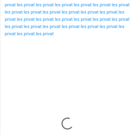
privat
les privat
les privat
les privat
les privat
les privat
les privat
les privat
les privat
les privat
les privat
les privat
les privat
les
privat
les privat
les privat
les privat
les privat
les privat
les privat
les privat
les privat
les privat
les privat
les privat
les privat
les
privat
les privat
les privat
K
o
m
e
n
t
a
r