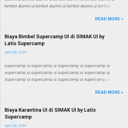
bimbel alumni ui bimbel alumni ui bimbel alumni ui bimbel
alumni ui bimbel alumni ui bimbel alumni ui bimbel alumni ui
READ MORE »
bimbel alumni ui bimbel alumni ui bimbel alumni ui bimbel
alumni ui bimbel alumni ui bimbel alumni ui bimbel alumni ui
bimbel alumni ui bimbel alumni ui bimbel alumni ui bimbel
Biaya Bimbel Supercamp UI di SIMAK UI by
alumni ui bimbel alumni ui bimbel alumni ui bimbel alumni ui
Latis Supercamp
bimbel alumni ui bimbel alumni ui bimbel alumni ui bimbel
April 28, 2024
alumni ui bimbel alumni ui bimbel alumni ui bimbel alumni ui
bimbel alumni ui bimbel alumni ui bimbel alumni ui bimbel
supercamp ui supercamp ui supercamp ui supercamp ui
alumni ui bimbel alumni ui bimbel alumni ui bimbel alumni ui
supercamp ui supercamp ui supercamp ui supercamp ui
bimbel alumni ui bimbel alumni ui bimbel alumni ui bimbel
supercamp ui supercamp ui supercamp ui supercamp ui
alumni ui bimbel alumni ui bimbel alumni ui bimbel alumni ui
supercamp ui supercamp ui supercamp ui supercamp ui
bimbel alumni ui bimbel alumni ui bimbel alumni ui bimbel
READ MORE »
supercamp ui supercamp ui supercamp ui supercamp ui
alumni ui bimbel alumni ui bimbel alumni ui bimbel alu...
supercamp ui supercamp ui supercamp ui supercamp ui
supercamp ui supercamp ui supercamp ui supercamp ui
Biaya Karantina UI di SIMAK UI by Latis
supercamp ui supercamp ui supercamp ui supercamp ui
Supercamp
supercamp ui supercamp ui supercamp ui supercamp ui
April 28, 2024
supercamp ui supercamp ui supercamp ui supercamp ui