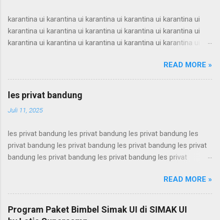
supercamp ui supercamp ui supercamp ui supercamp ui
karantina ui karantina ui karantina ui karantina ui karantina ui
supercamp ui supercamp ui supercamp ui supercamp ui
karantina ui karantina ui karantina ui karantina ui karantina ui
supercamp ui supercamp ui supercamp ui supercamp ui
karantina ui karantina ui karantina ui karantina ui karantina ui
supercamp ui supercamp ui supercamp ui supercamp ui
karantina ui karantina ui karantina ui karantina ui karantina ui
supercamp ui supercamp ui supercamp ui supercamp ui
READ MORE »
karantina ui karantina ui karantina ui karantina ui karantina ui
supercamp ui supercamp ui supercamp ui supercamp ui
karantina ui karantina ui karantina ui karantina ui karantina ui
supercamp ui supercamp ui supercamp ui supercamp ui
karantina ui karantina ui karantina ui karantina ui karantina ui
supercamp ui supercamp ui supercamp ui superc...
les privat bandung
karantina ui karantina ui karantina ui karantina ui karantina ui
Juli 11, 2025
karantina ui karantina ui karantina ui karantina ui karantina ui
karantina ui karantina ui karantina ui karantina ui karantina ui
les privat bandung les privat bandung les privat bandung les
karantina ui karantina ui karantina ui karantina ui karantina ui
privat bandung les privat bandung les privat bandung les privat
karantina ui karantina ui karantina ui karantina ui karantina ui
bandung les privat bandung les privat bandung les privat
karantina ui karantina ui karantina ui karantina ui karantina ui
bandung les privat bandung les privat bandung les privat
karantina ui karantina ui karantina ui karantina ui karantina ui
READ MORE »
bandung les privat bandung les privat bandung les privat
karantina ui karant...
bandung les privat bandung les privat bandung les privat
bandung les privat bandung les privat bandung les privat
Program Paket Bimbel Simak UI di SIMAK UI
bandung les privat bandung les privat bandung les privat