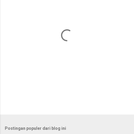
e
n
t
a
r
Postingan populer dari blog ini