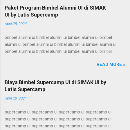
Paket Program Bimbel Alumni UI di SIMAK
UI by Latis Supercamp
April 28, 2024
bimbel alumni ui bimbel alumni ui bimbel alumni ui bimbel
alumni ui bimbel alumni ui bimbel alumni ui bimbel alumni ui
bimbel alumni ui bimbel alumni ui bimbel alumni ui bimbel
alumni ui bimbel alumni ui bimbel alumni ui bimbel alumni ui
READ MORE »
bimbel alumni ui bimbel alumni ui bimbel alumni ui bimbel
alumni ui bimbel alumni ui bimbel alumni ui bimbel alumni ui
bimbel alumni ui bimbel alumni ui bimbel alumni ui bimbel
Biaya Bimbel Supercamp UI di SIMAK UI by
alumni ui bimbel alumni ui bimbel alumni ui bimbel alumni ui
Latis Supercamp
bimbel alumni ui bimbel alumni ui bimbel alumni ui bimbel
April 28, 2024
alumni ui bimbel alumni ui bimbel alumni ui bimbel alumni ui
bimbel alumni ui bimbel alumni ui bimbel alumni ui bimbel
supercamp ui supercamp ui supercamp ui supercamp ui
alumni ui bimbel alumni ui bimbel alumni ui bimbel alumni ui
supercamp ui supercamp ui supercamp ui supercamp ui
bimbel alumni ui bimbel alumni ui bimbel alumni ui bimbel
supercamp ui supercamp ui supercamp ui supercamp ui
alumni ui bimbel alumni ui bimbel alumni ui bimbel alumni ui