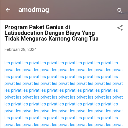
Langsung ke konten utama
amodmag
Program Paket Genius di
Latiseducation Dengan Biaya Yang
Tidak Menguras Kantong Orang Tua
Februari 28, 2024
les privat
les privat
les privat
les privat
les privat
les privat
les
privat
les privat
les privat
les privat
les privat
les privat
les privat
les privat
les privat
les privat
les privat
les privat
les privat
les
privat
les privat
les privat
les privat
les privat
les privat
les privat
les privat
les privat
les privat
les privat
les privat
les privat
les
privat
les privat
les privat
les privat
les privat
les privat
les privat
les privat
les privat
les privat
les privat
les privat
les privat
les
privat
les privat
les privat
les privat
les privat
les privat
les privat
les privat
les privat
les privat
les privat
les privat
les privat
les
privat
les privat
les privat
les privat
les privat
les privat
les privat