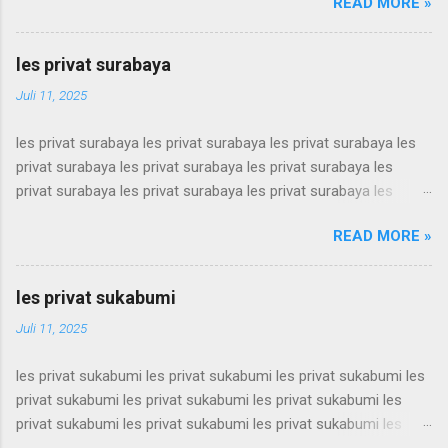
READ MORE »
les privat terdekat guru les privat terdekat guru les privat
terdekat guru les privat terdekat guru les privat terdekat guru
les privat terdekat guru les privat terdekat guru les privat
les privat surabaya
terdekat guru les privat terdekat guru les privat terdekat guru
Juli 11, 2025
les privat terdekat guru les privat terdekat guru les privat
terdekat guru les privat terdekat guru les privat terdekat guru
les privat surabaya les privat surabaya les privat surabaya les
les privat terdekat guru les privat terdekat guru les privat
privat surabaya les privat surabaya les privat surabaya les
terdekat guru les privat terdekat guru les privat terdekat guru
privat surabaya les privat surabaya les privat surabaya les
les privat terdekat guru les privat terdekat guru les privat
privat surabaya les privat surabaya les privat surabaya les
terdekat guru les privat terdekat guru les privat terdekat guru
READ MORE »
privat surabaya les privat surabaya les privat surabaya les
les privat terdekat guru les privat terdekat guru les privat
privat surabaya les privat surabaya les privat surabaya les
terdekat guru les pri...
privat surabaya les privat surabaya les privat surabaya les
les privat sukabumi
privat surabaya les privat surabaya les privat surabaya les
Juli 11, 2025
privat surabaya les privat surabaya les privat surabaya les
privat surabaya les privat surabaya les privat surabaya les
les privat sukabumi les privat sukabumi les privat sukabumi les
privat surabaya les privat surabaya les privat surabaya les
privat sukabumi les privat sukabumi les privat sukabumi les
privat surabaya les privat surabaya les privat surabaya les
privat sukabumi les privat sukabumi les privat sukabumi les
privat surabaya les privat surabaya les privat surabaya les
privat sukabumi les privat sukabumi les privat sukabumi les