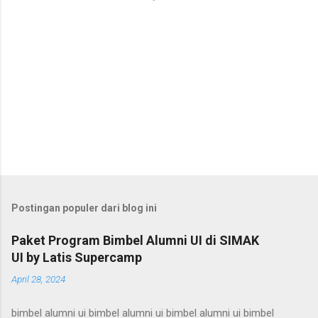
Postingan populer dari blog ini
Paket Program Bimbel Alumni UI di SIMAK
UI by Latis Supercamp
April 28, 2024
bimbel alumni ui bimbel alumni ui bimbel alumni ui bimbel