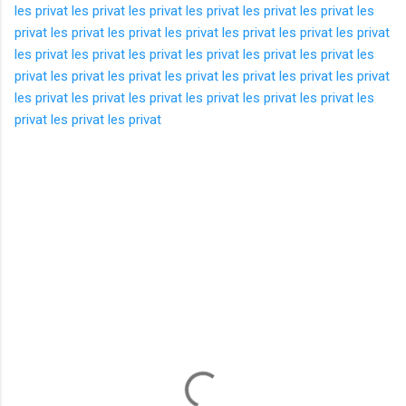
les privat
les privat
les privat
les privat
les privat
les privat
les
privat
les privat
les privat
les privat
les privat
les privat
les privat
les privat
les privat
les privat
les privat
les privat
les privat
les
privat
les privat
les privat
les privat
les privat
les privat
les privat
les privat
les privat
les privat
les privat
les privat
les privat
les
privat
les privat
les privat
K
o
m
e
n
t
a
r