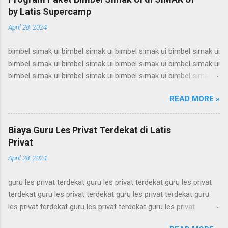
bandung les privat bandung les privat bandung les privat
by Latis Supercamp
bandung les privat bandung les privat bandung les privat
April 28, 2024
bandung les privat bandung les privat bandung les privat
bandung les privat bandung les privat bandung les privat
bimbel simak ui bimbel simak ui bimbel simak ui bimbel simak ui
bandung les privat bandung les privat bandung les privat
bimbel simak ui bimbel simak ui bimbel simak ui bimbel simak ui
bandung les privat bandung les privat bandung les privat
bimbel simak ui bimbel simak ui bimbel simak ui bimbel simak ui
bandung les privat bandung les privat bandung les privat
bimbel simak ui bimbel simak ui bimbel simak ui bimbel simak ui
bandung les privat bandung les privat bandung les privat
READ MORE »
bimbel simak ui bimbel simak ui bimbel simak ui bimbel simak ui
bandung les privat bandung les privat bandung les privat
bimbel simak ui bimbel simak ui bimbel simak ui bimbel simak ui
bandung les privat bandung ...
bimbel simak ui bimbel simak ui bimbel simak ui bimbel simak ui
Biaya Guru Les Privat Terdekat di Latis
bimbel simak ui bimbel simak ui bimbel simak ui bimbel simak ui
Privat
bimbel simak ui bimbel simak ui bimbel simak ui bimbel simak ui
April 28, 2024
bimbel simak ui bimbel simak ui bimbel simak ui bimbel simak ui
bimbel simak ui bimbel simak ui bimbel simak ui bimbel simak ui
guru les privat terdekat guru les privat terdekat guru les privat
bimbel simak ui bimbel simak ui bimbel simak ui bimbel simak ui
terdekat guru les privat terdekat guru les privat terdekat guru
bimbel simak ui bimbel simak ui bimbel simak ui bimbel simak ui
les privat terdekat guru les privat terdekat guru les privat
bimbel simak ui bimbel simak ui bimbel simak ui bimbel simak ui
terdekat guru les privat terdekat guru les privat terdekat guru
bimbel simak ui bimbel simak ui bimbel simak u...