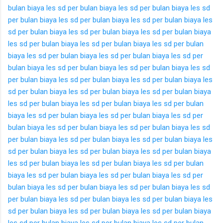
bulan
biaya les sd per bulan
biaya les sd per bulan
biaya les sd
per bulan
biaya les sd per bulan
biaya les sd per bulan
biaya les
sd per bulan
biaya les sd per bulan
biaya les sd per bulan
biaya
les sd per bulan
biaya les sd per bulan
biaya les sd per bulan
biaya les sd per bulan
biaya les sd per bulan
biaya les sd per
bulan
biaya les sd per bulan
biaya les sd per bulan
biaya les sd
per bulan
biaya les sd per bulan
biaya les sd per bulan
biaya les
sd per bulan
biaya les sd per bulan
biaya les sd per bulan
biaya
les sd per bulan
biaya les sd per bulan
biaya les sd per bulan
biaya les sd per bulan
biaya les sd per bulan
biaya les sd per
bulan
biaya les sd per bulan
biaya les sd per bulan
biaya les sd
per bulan
biaya les sd per bulan
biaya les sd per bulan
biaya les
sd per bulan
biaya les sd per bulan
biaya les sd per bulan
biaya
les sd per bulan
biaya les sd per bulan
biaya les sd per bulan
biaya les sd per bulan
biaya les sd per bulan
biaya les sd per
bulan
biaya les sd per bulan
biaya les sd per bulan
biaya les sd
per bulan
biaya les sd per bulan
biaya les sd per bulan
biaya les
sd per bulan
biaya les sd per bulan
biaya les sd per bulan
biaya
les sd per bulan
biaya les sd per bulan
biaya les sd per bulan