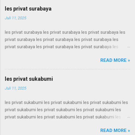
les privat terdekat guru les privat terdekat guru les privat
les privat surabaya
terdekat guru les privat terdekat guru les privat terdekat guru
Juli 11, 2025
les privat terdekat guru les privat terdekat guru les privat
terdekat guru les privat terdekat guru les privat terdekat guru
les privat surabaya les privat surabaya les privat surabaya les
les privat terdekat guru les privat terdekat guru les privat
privat surabaya les privat surabaya les privat surabaya les
terdekat guru les privat terdekat guru les privat terdekat guru
privat surabaya les privat surabaya les privat surabaya les
les privat terdekat guru les privat terdekat guru les privat
privat surabaya les privat surabaya les privat surabaya les
terdekat guru les privat terdekat guru les privat terdekat guru
READ MORE »
privat surabaya les privat surabaya les privat surabaya les
les privat terdekat guru les privat terdekat guru les privat
privat surabaya les privat surabaya les privat surabaya les
terdekat guru les pri...
privat surabaya les privat surabaya les privat surabaya les
les privat sukabumi
privat surabaya les privat surabaya les privat surabaya les
Juli 11, 2025
privat surabaya les privat surabaya les privat surabaya les
privat surabaya les privat surabaya les privat surabaya les
les privat sukabumi les privat sukabumi les privat sukabumi les
privat surabaya les privat surabaya les privat surabaya les
privat sukabumi les privat sukabumi les privat sukabumi les
privat surabaya les privat surabaya les privat surabaya les
privat sukabumi les privat sukabumi les privat sukabumi les
privat surabaya les privat surabaya les privat surabaya les
privat sukabumi les privat sukabumi les privat sukabumi les
privat surabaya les privat surabaya les privat surabaya les
READ MORE »
privat sukabumi les privat sukabumi les privat sukabumi les
privat surabaya les privat surabaya les privat surabaya les