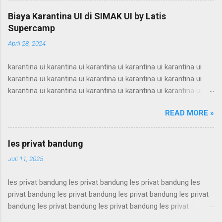
supercamp ui supercamp ui supercamp ui supercamp ui
Biaya Karantina UI di SIMAK UI by Latis
supercamp ui supercamp ui supercamp ui supercamp ui
Supercamp
supercamp ui supercamp ui supercamp ui supercamp ui
April 28, 2024
supercamp ui supercamp ui supercamp ui supercamp ui
supercamp ui supercamp ui supercamp ui supercamp ui
karantina ui karantina ui karantina ui karantina ui karantina ui
supercamp ui supercamp ui supercamp ui supercamp ui
karantina ui karantina ui karantina ui karantina ui karantina ui
supercamp ui supercamp ui supercamp ui supercamp ui
karantina ui karantina ui karantina ui karantina ui karantina ui
supercamp ui supercamp ui supercamp ui supercamp ui
karantina ui karantina ui karantina ui karantina ui karantina ui
supercamp ui supercamp ui supercamp ui supercamp ui
READ MORE »
karantina ui karantina ui karantina ui karantina ui karantina ui
supercamp ui supercamp ui supercamp ui supercamp ui
karantina ui karantina ui karantina ui karantina ui karantina ui
supercamp ui supercamp ui supercamp ui supercamp ui
karantina ui karantina ui karantina ui karantina ui karantina ui
supercamp ui supercamp ui supercamp ui superc...
les privat bandung
karantina ui karantina ui karantina ui karantina ui karantina ui
Juli 11, 2025
karantina ui karantina ui karantina ui karantina ui karantina ui
karantina ui karantina ui karantina ui karantina ui karantina ui
les privat bandung les privat bandung les privat bandung les
karantina ui karantina ui karantina ui karantina ui karantina ui
privat bandung les privat bandung les privat bandung les privat
karantina ui karantina ui karantina ui karantina ui karantina ui
bandung les privat bandung les privat bandung les privat
karantina ui karantina ui karantina ui karantina ui karantina ui
bandung les privat bandung les privat bandung les privat
karantina ui karantina ui karantina ui karantina ui karantina ui