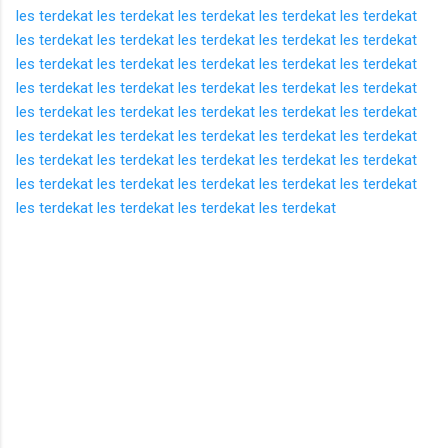
les terdekat
les terdekat
les terdekat
les terdekat
les terdekat
les terdekat
les terdekat
les terdekat
les terdekat
les terdekat
les terdekat
les terdekat
les terdekat
les terdekat
les terdekat
les terdekat
les terdekat
les terdekat
les terdekat
les terdekat
les terdekat
les terdekat
les terdekat
les terdekat
les terdekat
les terdekat
les terdekat
les terdekat
les terdekat
les terdekat
les terdekat
les terdekat
les terdekat
les terdekat
les terdekat
les terdekat
les terdekat
les terdekat
les terdekat
les terdekat
les terdekat
les terdekat
les terdekat
les terdekat
K
o
m
e
n