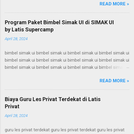
READ MORE »
bandung les privat bandung les privat bandung les privat
karantina ui karant...
bandung les privat bandung les privat bandung les privat
bandung les privat bandung les privat bandung les privat
Program Paket Bimbel Simak UI di SIMAK UI
bandung les privat bandung les privat bandung les privat
by Latis Supercamp
bandung les privat bandung les privat bandung les privat
April 28, 2024
bandung les privat bandung les privat bandung les privat
bandung les privat bandung les privat bandung les privat
bimbel simak ui bimbel simak ui bimbel simak ui bimbel simak ui
bandung les privat bandung les privat bandung les privat
bimbel simak ui bimbel simak ui bimbel simak ui bimbel simak ui
bandung les privat bandung les privat bandung les privat
bimbel simak ui bimbel simak ui bimbel simak ui bimbel simak ui
bandung les privat bandung les privat bandung les privat
bimbel simak ui bimbel simak ui bimbel simak ui bimbel simak ui
bandung les privat bandung les privat bandung les privat
READ MORE »
bimbel simak ui bimbel simak ui bimbel simak ui bimbel simak ui
bandung les privat bandung les privat bandung les privat
bimbel simak ui bimbel simak ui bimbel simak ui bimbel simak ui
bandung les privat bandung ...
bimbel simak ui bimbel simak ui bimbel simak ui bimbel simak ui
Biaya Guru Les Privat Terdekat di Latis
bimbel simak ui bimbel simak ui bimbel simak ui bimbel simak ui
Privat
bimbel simak ui bimbel simak ui bimbel simak ui bimbel simak ui
April 28, 2024
bimbel simak ui bimbel simak ui bimbel simak ui bimbel simak ui
bimbel simak ui bimbel simak ui bimbel simak ui bimbel simak ui
guru les privat terdekat guru les privat terdekat guru les privat
bimbel simak ui bimbel simak ui bimbel simak ui bimbel simak ui