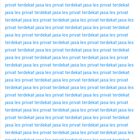
privat terdekat
jasa les privat terdekat
jasa les privat terdekat
jasa les privat terdekat
jasa les privat terdekat
jasa les privat
terdekat
jasa les privat terdekat
jasa les privat terdekat
jasa les
privat terdekat
jasa les privat terdekat
jasa les privat terdekat
jasa les privat terdekat
jasa les privat terdekat
jasa les privat
terdekat
jasa les privat terdekat
jasa les privat terdekat
jasa les
privat terdekat
jasa les privat terdekat
jasa les privat terdekat
jasa les privat terdekat
jasa les privat terdekat
jasa les privat
terdekat
jasa les privat terdekat
jasa les privat terdekat
jasa les
privat terdekat
jasa les privat terdekat
jasa les privat terdekat
jasa les privat terdekat
jasa les privat terdekat
jasa les privat
terdekat
jasa les privat terdekat
jasa les privat terdekat
jasa les
privat terdekat
jasa les privat terdekat
jasa les privat terdekat
jasa les privat terdekat
jasa les privat terdekat
jasa les privat
terdekat
jasa les privat terdekat
jasa les privat terdekat
jasa les
privat terdekat
jasa les privat terdekat
jasa les privat terdekat
jasa les privat terdekat
jasa les privat terdekat
jasa les privat
terdekat
jasa les privat terdekat
jasa les privat terdekat
jasa les
privat terdekat
jasa les privat terdekat
jasa les privat terdekat