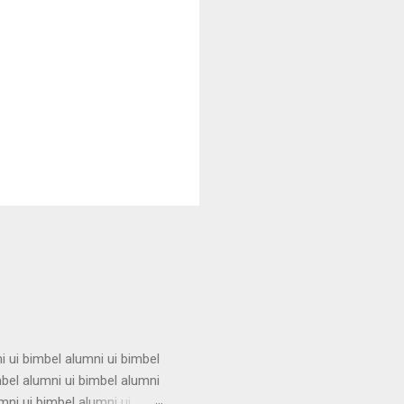
i ui bimbel alumni ui bimbel
mbel alumni ui bimbel alumni
mni ui bimbel alumni ui