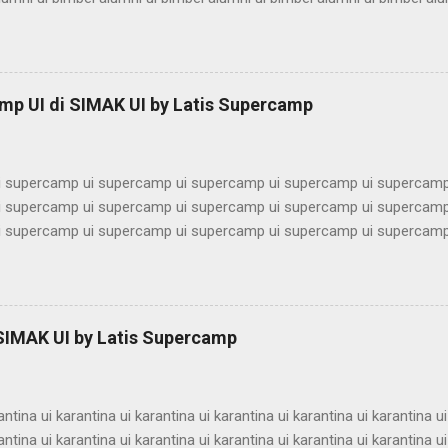
ni ui bimbel alumni ui bimbel alumni ui bimbel alumni ui bimbel alumn
imbel alumni ui bimbel alumni ui bimbel alumni ui bimbel alumni ui bi
lumni ui bimbel alumni ui bimbel alumni ui bimbel alumni ui bimbel alu
ni ui bimbel alumni ui bimbel alumni ui bimbel alumni ui bimbel alumn
mp UI di SIMAK UI by Latis Supercamp
imbel alumni ui bimbel alumni ui bimbel alu...
 supercamp ui supercamp ui supercamp ui supercamp ui supercamp
 supercamp ui supercamp ui supercamp ui supercamp ui supercamp
 supercamp ui supercamp ui supercamp ui supercamp ui supercamp
 supercamp ui supercamp ui supercamp ui supercamp ui supercamp
 supercamp ui supercamp ui supercamp ui supercamp ui supercamp
 supercamp ui supercamp ui supercamp ui supercamp ui supercamp
 supercamp ui supercamp ui supercamp ui supercamp ui supercamp
 SIMAK UI by Latis Supercamp
 supercamp ui supercamp ui supercamp ui supercamp ui supercamp
 supercamp ui supercamp ui supercamp ui supercamp ui supercamp u
antina ui karantina ui karantina ui karantina ui karantina ui karantina ui
antina ui karantina ui karantina ui karantina ui karantina ui karantina ui