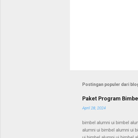
Postingan populer dari blog
Paket Program Bimbel
April 28, 2024
bimbel alumni ui bimbel alum
alumni ui bimbel alumni ui b
ui bimbel alumni ui bimbel a