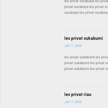
les privat surabaya les priv
privat surabaya les privat s
surabaya les privat surabaya
surabaya les privat surabaya
surabaya les privat surabaya
surabaya les privat surabaya
surabaya les privat surabaya
les privat sukabumi
surabaya les privat surabaya
Juli 11, 2025
les privat sukabumi les pri
privat sukabumi les privat 
privat sukabumi les privat 
privat sukabumi les privat 
privat sukabumi les privat 
privat sukabumi les privat 
privat sukabumi les privat 
les privat riau
privat sukabumi les privat s
Juli 11, 2025