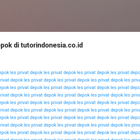
Langsung ke konten utama
pok di tutorindonesia.co.id
depok
les privat depok
les privat depok
les privat depok
les privat dep
privat depok
les privat depok
les privat depok
les privat depok
les pri
depok
les privat depok
les privat depok
les privat depok
les privat dep
privat depok
les privat depok
les privat depok
les privat depok
les pri
depok
les privat depok
les privat depok
les privat depok
les privat dep
privat depok
les privat depok
les privat depok
les privat depok
les pri
depok
les privat depok
les privat depok
les privat depok
les privat dep
privat depok
les privat depok
les privat depok
les privat depok
les pri
depok
les privat depok
les privat depok
les privat depok
les privat dep
privat depok
les privat depok
les privat depok
les privat depok
les pri