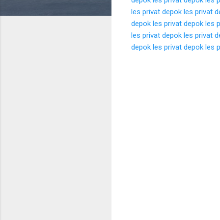
les privat depok
les privat 
depok
les privat depok
les 
les privat depok
les privat 
depok
les privat depok
les 
K
o
m
e
n
t
a
r