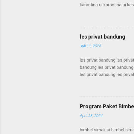
karantina ui karantina ui kar
karantina ui karantina ui kar
karantina ui karantina ui kar
karantina ui karantina ui kar
karantina ui karantina ui kar
les privat bandung
karantina ui karant...
Juli 11, 2025
les privat bandung les priva
bandung les privat bandung 
les privat bandung les priva
bandung les privat bandung 
les privat bandung les priva
bandung les privat bandung 
les privat bandung les priva
Program Paket Bimbel
bandung les privat bandung l
April 28, 2024
bimbel simak ui bimbel sima