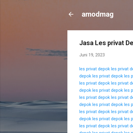
amodmag
Jasa Les privat De
Juni 19, 2023
les privat depok
les privat 
depok
les privat depok
les 
les privat depok
les privat 
depok
les privat depok
les 
les privat depok
les privat 
depok
les privat depok
les 
les privat depok
les privat 
depok
les privat depok
les 
les privat depok
les privat 
depok
les privat depok
les 