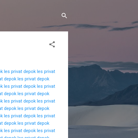
ok
les privat depok
les privat
vat depok
les privat depok
ok
les privat depok
les privat
vat depok
les privat depok
ok
les privat depok
les privat
vat depok
les privat depok
ok
les privat depok
les privat
vat depok
les privat depok
ok
les privat depok
les privat
vat depok
les privat depok