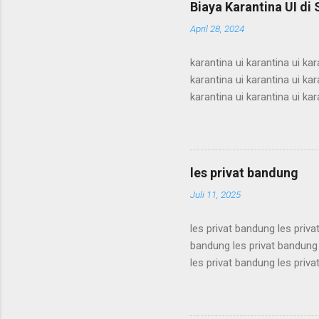
Biaya Karantina UI di
supercamp ui supercamp ui
April 28, 2024
supercamp ui supercamp ui
karantina ui karantina ui kar
karantina ui karantina ui kar
karantina ui karantina ui kar
karantina ui karantina ui kar
karantina ui karantina ui kar
karantina ui karantina ui kar
karantina ui karantina ui kar
les privat bandung
karantina ui karant...
Juli 11, 2025
les privat bandung les priva
bandung les privat bandung 
les privat bandung les priva
bandung les privat bandung 
les privat bandung les priva
bandung les privat bandung 