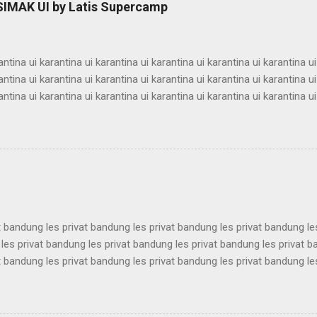
 SIMAK UI by Latis Supercamp
 supercamp ui supercamp ui supercamp ui supercamp ui supercamp
 supercamp ui supercamp ui supercamp ui supercamp ui supercamp u
antina ui karantina ui karantina ui karantina ui karantina ui karantina ui
antina ui karantina ui karantina ui karantina ui karantina ui karantina ui
antina ui karantina ui karantina ui karantina ui karantina ui karantina ui
antina ui karantina ui karantina ui karantina ui karantina ui karantina ui
antina ui karantina ui karantina ui karantina ui karantina ui karantina ui
antina ui karantina ui karantina ui karantina ui karantina ui karantina ui
antina ui karantina ui karantina ui karantina ui karantina ui karantina ui
t bandung les privat bandung les privat bandung les privat bandung le
les privat bandung les privat bandung les privat bandung les privat 
t bandung les privat bandung les privat bandung les privat bandung le
les privat bandung les privat bandung les privat bandung les privat 
t bandung les privat bandung les privat bandung les privat bandung le
les privat bandung les privat bandung les privat bandung les privat 