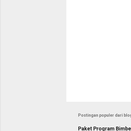
t
a
r
Postingan populer dari blog
Paket Program Bimbel