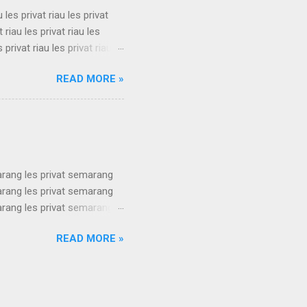
u les privat riau les privat
t riau les privat riau les
s privat riau les privat riau
u les privat riau les privat
READ MORE »
t riau les privat riau les
s privat riau les privat riau
.
arang les privat semarang
arang les privat semarang
arang les privat semarang
arang les privat semarang
READ MORE »
arang les privat semarang
arang les privat semarang
arang les privat semarang
ang les privat se...