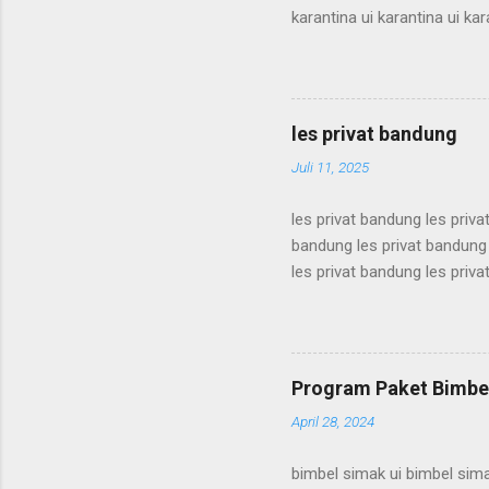
karantina ui karantina ui kar
karantina ui karantina ui kar
karantina ui karantina ui kar
karantina ui karantina ui kar
karantina ui karantina ui kar
les privat bandung
karantina ui karant...
Juli 11, 2025
les privat bandung les priva
bandung les privat bandung 
les privat bandung les priva
bandung les privat bandung 
les privat bandung les priva
bandung les privat bandung 
les privat bandung les priva
Program Paket Bimbel
bandung les privat bandung l
April 28, 2024
bimbel simak ui bimbel sima