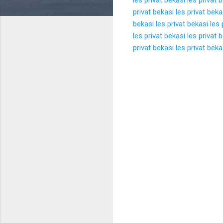
privat bekasi
les privat beka
bekasi
les privat bekasi
les 
les privat bekasi
les privat 
privat bekasi
les privat beka
K
o
m
e
n
t
a
r