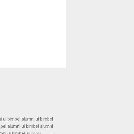
i ui bimbel alumni ui bimbel
mbel alumni ui bimbel alumni
mni ui bimbel alumni ui