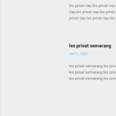
les privat riau les privat riau
riau les privat riau les privat
privat riau les privat riau les
les privat riau les privat riau
riau les privat riau les privat
privat riau les privat riau les
les privat riau les privat riau 
les privat semarang
Juli 11, 2025
les privat semarang les pri
les privat semarang les pri
les privat semarang les pri
les privat semarang les pri
les privat semarang les pri
les privat semarang les pri
les privat semarang les pri
les privat semarang les pri