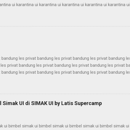
antina ui karantina ui karantina ui karantina ui karantina ui karantina ui
antina ui karantina ui karantina ui karantina ui karantina ui karantina ui
antina ui karantina ui karantina ui karantina ui karantina ui karantina ui
antina ui karantina ui karantina ui karantina ui karantina ui karantina ui
antina ui karantina ui karantina ui karantina ui karantina ui karantina ui
t bandung les privat bandung les privat bandung les privat bandung le
les privat bandung les privat bandung les privat bandung les privat 
t bandung les privat bandung les privat bandung les privat bandung le
les privat bandung les privat bandung les privat bandung les privat 
t bandung les privat bandung les privat bandung les privat bandung le
les privat bandung les privat bandung les privat bandung les privat 
t bandung les privat bandung les privat bandung les privat bandung le
 Simak UI di SIMAK UI by Latis Supercamp
es privat bandung les privat bandung les privat bandung ...
k ui bimbel simak ui bimbel simak ui bimbel simak ui bimbel simak ui