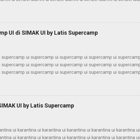
ni ui bimbel alumni ui bimbel alumni ui bimbel alumni ui bimbel alumn
imbel alumni ui bimbel alumni ui bimbel alumni ui bimbel alumni ui bi
lumni ui bimbel alumni ui bimbel alumni ui bimbel alumni ui bimbel alu
ni ui bimbel alumni ui bimbel alumni ui bimbel alumni ui bimbel alumn
mp UI di SIMAK UI by Latis Supercamp
imbel alumni ui bimbel alumni ui bimbel alu...
 supercamp ui supercamp ui supercamp ui supercamp ui supercamp
 supercamp ui supercamp ui supercamp ui supercamp ui supercamp
 supercamp ui supercamp ui supercamp ui supercamp ui supercamp
 supercamp ui supercamp ui supercamp ui supercamp ui supercamp
 supercamp ui supercamp ui supercamp ui supercamp ui supercamp
 supercamp ui supercamp ui supercamp ui supercamp ui supercamp
 supercamp ui supercamp ui supercamp ui supercamp ui supercamp
 SIMAK UI by Latis Supercamp
 supercamp ui supercamp ui supercamp ui supercamp ui supercamp
 supercamp ui supercamp ui supercamp ui supercamp ui supercamp u
antina ui karantina ui karantina ui karantina ui karantina ui karantina ui
antina ui karantina ui karantina ui karantina ui karantina ui karantina ui