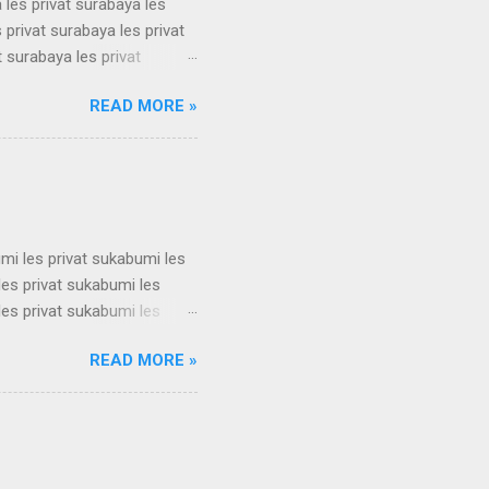
 les privat surabaya les
 privat surabaya les privat
t surabaya les privat
t surabaya les privat
READ MORE »
t surabaya les privat
t surabaya les privat
t surabaya les privat
su...
umi les privat sukabumi les
les privat sukabumi les
les privat sukabumi les
les privat sukabumi les
READ MORE »
les privat sukabumi les
les privat sukabumi les
les privat sukabumi les
s privat su...