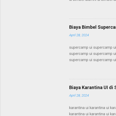
bimbel alumni ui bimbel alum
alumni ui bimbel alumni ui b
ui bimbel alumni ui bimbel a
bimbel alumni ui bimbel alum
Biaya Bimbel Superca
alumni ui bimbel alumni ui b
April 28, 2024
supercamp ui supercamp ui
supercamp ui supercamp ui
supercamp ui supercamp ui
supercamp ui supercamp ui
supercamp ui supercamp ui
supercamp ui supercamp ui
supercamp ui supercamp ui
Biaya Karantina UI di
supercamp ui supercamp ui
April 28, 2024
supercamp ui supercamp ui
karantina ui karantina ui kar
karantina ui karantina ui kar