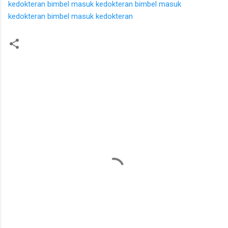
kedokteran
bimbel masuk kedokteran
bimbel masuk
kedokteran
bimbel masuk kedokteran
K
o
m
e
n
t
a
r