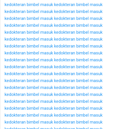
kedokteran
bimbel masuk kedokteran
bimbel masuk
kedokteran
bimbel masuk kedokteran
bimbel masuk
kedokteran
bimbel masuk kedokteran
bimbel masuk
kedokteran
bimbel masuk kedokteran
bimbel masuk
kedokteran
bimbel masuk kedokteran
bimbel masuk
kedokteran
bimbel masuk kedokteran
bimbel masuk
kedokteran
bimbel masuk kedokteran
bimbel masuk
kedokteran
bimbel masuk kedokteran
bimbel masuk
kedokteran
bimbel masuk kedokteran
bimbel masuk
kedokteran
bimbel masuk kedokteran
bimbel masuk
kedokteran
bimbel masuk kedokteran
bimbel masuk
kedokteran
bimbel masuk kedokteran
bimbel masuk
kedokteran
bimbel masuk kedokteran
bimbel masuk
kedokteran
bimbel masuk kedokteran
bimbel masuk
kedokteran
bimbel masuk kedokteran
bimbel masuk
kedokteran
bimbel masuk kedokteran
bimbel masuk
kedokteran
bimbel masuk kedokteran
bimbel masuk
kedokteran
bimbel masuk kedokteran
bimbel masuk
kedokteran
bimbel masuk kedokteran
bimbel masuk