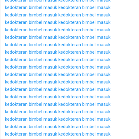
kedokteran
bimbel masuk kedokteran
bimbel masuk
kedokteran
bimbel masuk kedokteran
bimbel masuk
kedokteran
bimbel masuk kedokteran
bimbel masuk
kedokteran
bimbel masuk kedokteran
bimbel masuk
kedokteran
bimbel masuk kedokteran
bimbel masuk
kedokteran
bimbel masuk kedokteran
bimbel masuk
kedokteran
bimbel masuk kedokteran
bimbel masuk
kedokteran
bimbel masuk kedokteran
bimbel masuk
kedokteran
bimbel masuk kedokteran
bimbel masuk
kedokteran
bimbel masuk kedokteran
bimbel masuk
kedokteran
bimbel masuk kedokteran
bimbel masuk
kedokteran
bimbel masuk kedokteran
bimbel masuk
kedokteran
bimbel masuk kedokteran
bimbel masuk
kedokteran
bimbel masuk kedokteran
bimbel masuk
kedokteran
bimbel masuk kedokteran
bimbel masuk
kedokteran
bimbel masuk kedokteran
bimbel masuk
kedokteran
bimbel masuk kedokteran
bimbel masuk
kedokteran
bimbel masuk kedokteran
bimbel masuk