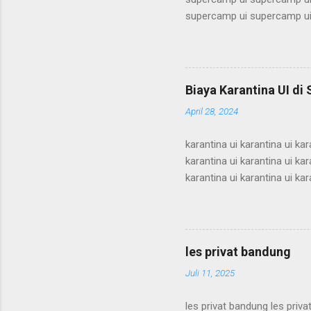
supercamp ui supercamp ui
supercamp ui supercamp ui
supercamp ui supercamp ui
supercamp ui supercamp ui
supercamp ui supercamp ui
Biaya Karantina UI di
supercamp ui supercamp ui
April 28, 2024
supercamp ui supercamp ui
karantina ui karantina ui kar
karantina ui karantina ui kar
karantina ui karantina ui kar
karantina ui karantina ui kar
karantina ui karantina ui kar
karantina ui karantina ui kar
karantina ui karantina ui kar
les privat bandung
karantina ui karant...
Juli 11, 2025
les privat bandung les priva