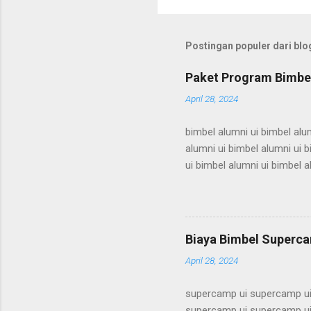
Postingan populer dari blog
Paket Program Bimbel
April 28, 2024
bimbel alumni ui bimbel alum
alumni ui bimbel alumni ui b
ui bimbel alumni ui bimbel a
bimbel alumni ui bimbel alum
alumni ui bimbel alumni ui b
ui bimbel alumni ui bimbel a
bimbel alumni ui bimbel alum
Biaya Bimbel Superca
alumni ui bimbel alumni ui b
April 28, 2024
supercamp ui supercamp ui
supercamp ui supercamp ui