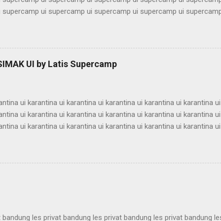
 supercamp ui supercamp ui supercamp ui supercamp ui supercamp
 supercamp ui supercamp ui supercamp ui supercamp ui supercamp
 supercamp ui supercamp ui supercamp ui supercamp ui supercamp
 supercamp ui supercamp ui supercamp ui supercamp ui supercamp
 supercamp ui supercamp ui supercamp ui supercamp ui supercamp
 SIMAK UI by Latis Supercamp
 supercamp ui supercamp ui supercamp ui supercamp ui supercamp
 supercamp ui supercamp ui supercamp ui supercamp ui supercamp u
antina ui karantina ui karantina ui karantina ui karantina ui karantina ui
antina ui karantina ui karantina ui karantina ui karantina ui karantina ui
antina ui karantina ui karantina ui karantina ui karantina ui karantina ui
antina ui karantina ui karantina ui karantina ui karantina ui karantina ui
antina ui karantina ui karantina ui karantina ui karantina ui karantina ui
antina ui karantina ui karantina ui karantina ui karantina ui karantina ui
antina ui karantina ui karantina ui karantina ui karantina ui karantina ui
t bandung les privat bandung les privat bandung les privat bandung le