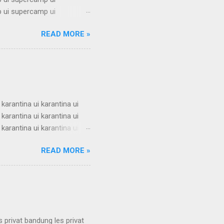
 ui supercamp ui
 ui supercamp ui
READ MORE »
 ui supercamp ui
 ui supercamp ui
 ui supercamp ui
 ui supercamp ui
i superc...
 karantina ui karantina ui
 karantina ui karantina ui
 karantina ui karantina ui
 karantina ui karantina ui
READ MORE »
 karantina ui karantina ui
 karantina ui karantina ui
 karantina ui karantina ui
s privat bandung les privat